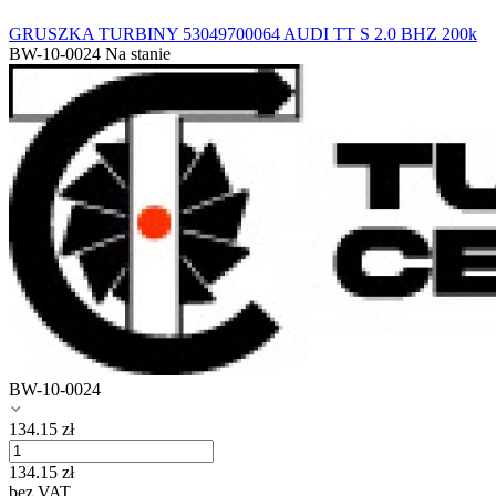
GRUSZKA TURBINY 53049700064 AUDI TT S 2.0 BHZ 200k
BW-10-0024
Na stanie
BW-10-0024
134.15
zł
134.15
zł
bez VAT