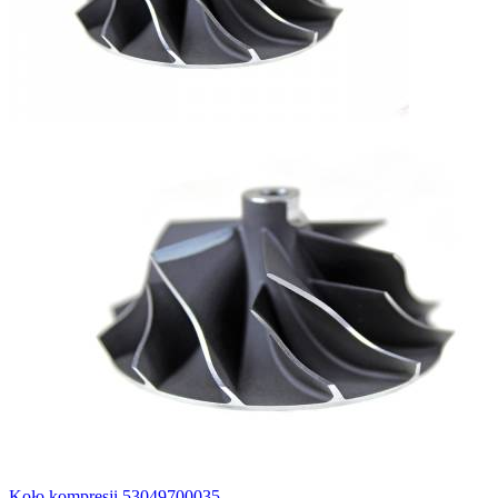
Koło kompresji 53049700035