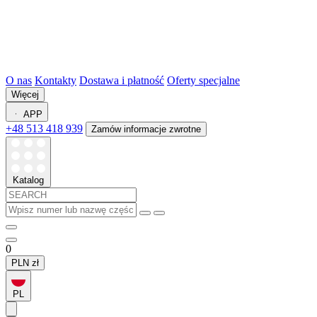
O nas
Kontakty
Dostawa i płatność
Oferty specjalne
Więcej
APP
+48 513 418 939
Zamów informacje zwrotne
Katalog
0
PLN
zł
PL