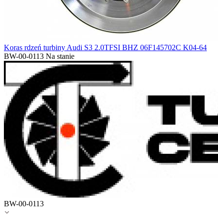
Koras rdzeń turbiny Audi S3 2.0TFSI BHZ 06F145702C K04-64
BW-00-0113
Na stanie
BW-00-0113