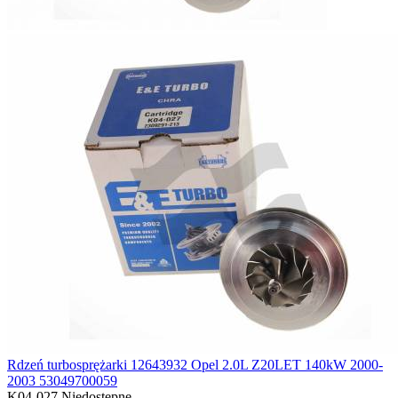
Rdzeń turbosprężarki 12643932 Opel 2.0L Z20LET 140kW 2000-
2003 53049700059
K04-027
Niedostępne