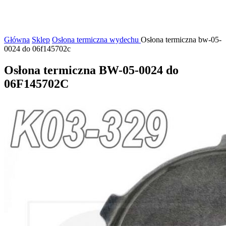
Główna
Sklep
Osłona termiczna wydechu
Osłona termiczna bw-05-
0024 do 06f145702c
Osłona termiczna BW-05-0024 do
06F145702C