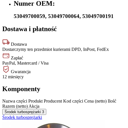
Numer OEM:
53049700059
,
53049700064
,
53049700191
Dostawa i płatność
Dostawa
Dostarczymy ten przedmiot kurierami DPD, InPost, FedEx
Zapłać
PayPal, Mastercard / Visa
Gwarancja
12 miesięcy
Komponenty
Nazwa części
Produkt
Producent
Kod części
Cena (netto)
Ilość
Razem (netto)
Akcja
Środek turbosprężarki
3
Środek turbosprężarki