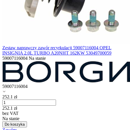
Zestaw naprawczy zawór recyrkulacji 59007116004 OPEL
INSIGNIA 2.0L TURBO A20NHT 162KW 53049700059
59007116004
Na stanie
59007116004
252.1
zł
252.1
zł
bez VAT
Na stanie
Do koszyka
Zawóry