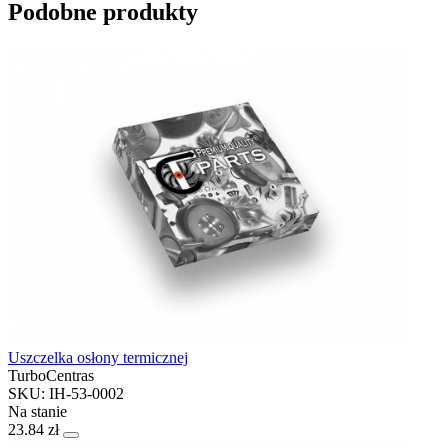
Podobne produkty
Uszczelka osłony termicznej
TurboCentras
SKU: IH-53-0002
Na stanie
23.84 zł