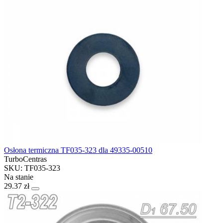
Osłona termiczna TF035-323 dla 49335-00510
TurboCentras
SKU: TF035-323
Na stanie
29.37 zł