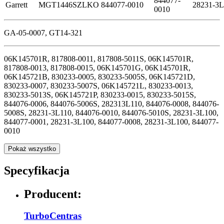
844077-
Garrett
MGT1446SZLKO
844077-0010
28231-3
0010
GA-05-0007, GT14-321
06K145701R, 817808-0011, 817808-5011S, 06K145701R,
817808-0013, 817808-0015, 06K145701G, 06K145701R,
06K145721B, 830233-0005, 830233-5005S, 06K145721D,
830233-0007, 830233-5007S, 06K145721L, 830233-0013,
830233-5013S, 06K145721P, 830233-0015, 830233-5015S,
844076-0006, 844076-5006S, 282313L110, 844076-0008, 844076-
5008S, 28231-3L110, 844076-0010, 844076-5010S, 28231-3L100,
844077-0001, 28231-3L100, 844077-0008, 28231-3L100, 844077-
0010
Pokaż wszystko
Specyfikacja
Producent:
TurboCentras