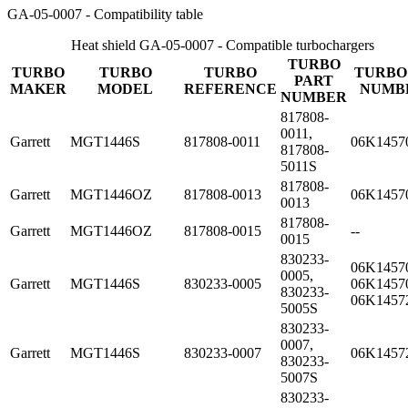
GA-05-0007 - Compatibility table
Heat shield GA-05-0007 - Compatible turbochargers
TURBO
TURBO
TURBO
TURBO
TURBO
PART
MAKER
MODEL
REFERENCE
NUMB
NUMBER
817808-
0011,
Garrett
MGT1446S
817808-0011
06K1457
817808-
5011S
817808-
Garrett
MGT1446OZ
817808-0013
06K1457
0013
817808-
Garrett
MGT1446OZ
817808-0015
--
0015
830233-
06K1457
0005,
Garrett
MGT1446S
830233-0005
06K1457
830233-
06K1457
5005S
830233-
0007,
Garrett
MGT1446S
830233-0007
06K1457
830233-
5007S
830233-