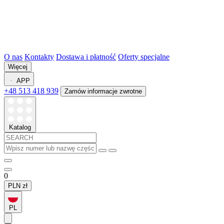
O nas
Kontakty
Dostawa i płatność
Oferty specjalne
Więcej
APP
+48 513 418 939
Zamów informacje zwrotne
Katalog
0
PLN
zł
PL