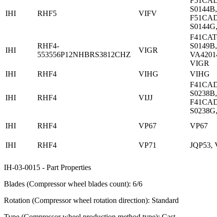
F51CAD
S0144B,
IHI
RHF5
VIFV
F51CAD
S0144G
F41CAT
RHF4-
S0149B,
IHI
VIGR
553556P12NHBRS3812CHZ
VA4201
VIGR
IHI
RHF4
VIHG
VIHG
F41CAD
S0238B,
IHI
RHF4
VIJJ
F41CAD
S0238G,
IHI
RHF4
VP67
VP67
IHI
RHF4
VP71
JQP53, 
IH-03-0015 - Part Properties
Blades (Compressor wheel blades count): 6/6
Rotation (Compressor wheel rotation direction): Standard
Type (Compressor wheel production method type): Cast