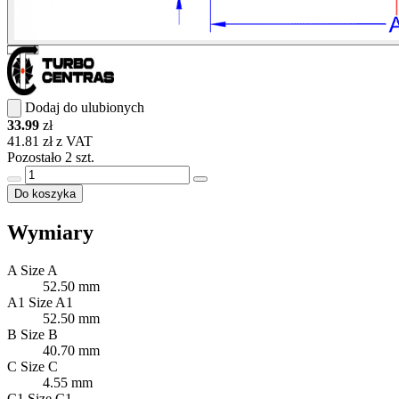
Dodaj do ulubionych
33.99
zł
41.81 zł z VAT
Pozostało 2 szt.
Do koszyka
Wymiary
A
Size A
52.50 mm
A1
Size A1
52.50 mm
B
Size B
40.70 mm
C
Size C
4.55 mm
C1
Size C1