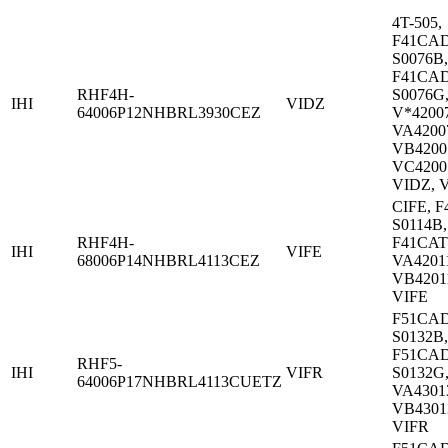
4T-505,
F41CAD
S0076B,
F41CAD
RHF4H-
S0076G
IHI
VIDZ
64006P12NHBRL3930CEZ
V*42007
VA4200
VB4200
VC4200
VIDZ, 
CIFE, F
S0114B,
RHF4H-
F41CAT
IHI
VIFE
68006P14NHBRL4113CEZ
VA4201
VB4201
VIFE
F51CAD
S0132B,
F51CAD
RHF5-
IHI
VIFR
S0132G
64006P17NHBRL4113CUETZ
VA4301
VB4301
VIFR