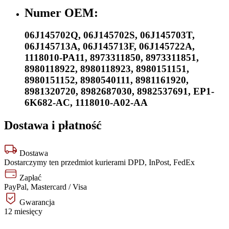
Numer OEM:
06J145702Q
,
06J145702S
,
06J145703T
,
06J145713A
,
06J145713F
,
06J145722A
,
1118010-PA11
,
8973311850
,
8973311851
,
8980118922
,
8980118923
,
8980151151
,
8980151152
,
8980540111
,
8981161920
,
8981320720
,
8982687030
,
8982537691
,
EP1-
6K682-AC
,
1118010-A02-AA
Dostawa i płatność
Dostawa
Dostarczymy ten przedmiot kurierami DPD, InPost, FedEx
Zapłać
PayPal, Mastercard / Visa
Gwarancja
12 miesięcy