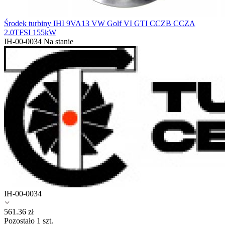
Środek turbiny IHI 9VA13 VW Golf VI GTI CCZB CCZA
2.0TFSI 155kW
IH-00-0034
Na stanie
IH-00-0034
561.36
zł
Pozostało 1 szt.