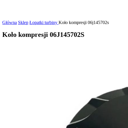
Główna
Sklep
Łopatki turbiny
Koło kompresji 06j145702s
Koło kompresji 06J145702S