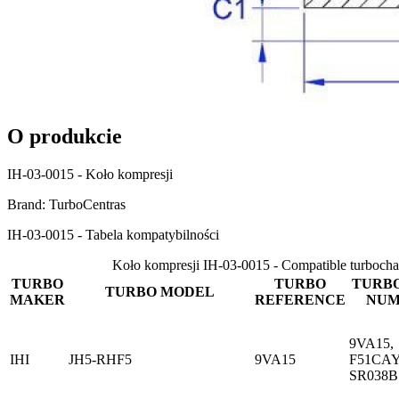
O produkcie
IH-03-0015 - Koło kompresji
Brand: TurboCentras
IH-03-0015 - Tabela kompatybilności
Koło kompresji IH-03-0015 - Compatible turbocha
TURBO
TURBO
TURBO
TURBO MODEL
MAKER
REFERENCE
NUM
9VA15,
IHI
JH5-RHF5
9VA15
F51CAY
SR038B