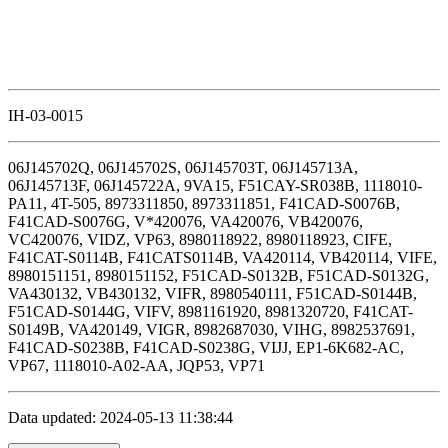
IH-03-0015
06J145702Q, 06J145702S, 06J145703T, 06J145713A,
06J145713F, 06J145722A, 9VA15, F51CAY-SR038B, 1118010-
PA11, 4T-505, 8973311850, 8973311851, F41CAD-S0076B,
F41CAD-S0076G, V*420076, VA420076, VB420076,
VC420076, VIDZ, VP63, 8980118922, 8980118923, CIFE,
F41CAT-S0114B, F41CATS0114B, VA420114, VB420114, VIFE,
8980151151, 8980151152, F51CAD-S0132B, F51CAD-S0132G,
VA430132, VB430132, VIFR, 8980540111, F51CAD-S0144B,
F51CAD-S0144G, VIFV, 8981161920, 8981320720, F41CAT-
S0149B, VA420149, VIGR, 8982687030, VIHG, 8982537691,
F41CAD-S0238B, F41CAD-S0238G, VIJJ, EP1-6K682-AC,
VP67, 1118010-A02-AA, JQP53, VP71
Data updated: 2024-05-13 11:38:44