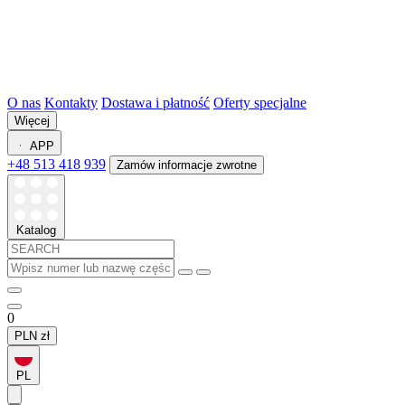
O nas
Kontakty
Dostawa i płatność
Oferty specjalne
Więcej
APP
+48 513 418 939
Zamów informacje zwrotne
Katalog
0
PLN
zł
PL