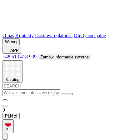
O nas
Kontakty
Dostawa i płatność
Oferty specjalne
Więcej
APP
+48 513 418 939
Zamów informacje zwrotne
Katalog
0
PLN
zł
PL