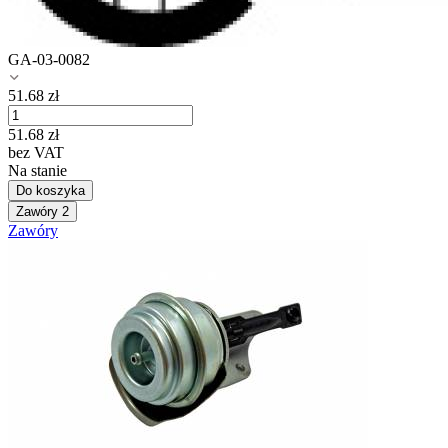
GA-03-0082
51.68
zł
51.68
zł
bez VAT
Na stanie
Do koszyka
Zawóry
2
Zawóry