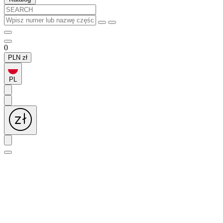
0
PLN
zł
PL