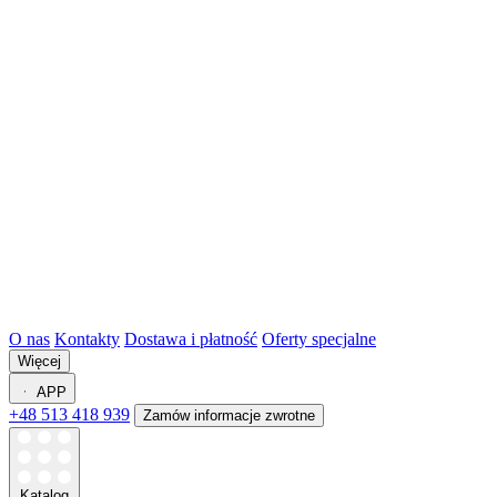
O nas
Kontakty
Dostawa i płatność
Oferty specjalne
Więcej
APP
+48 513 418 939
Zamów informacje zwrotne
Katalog