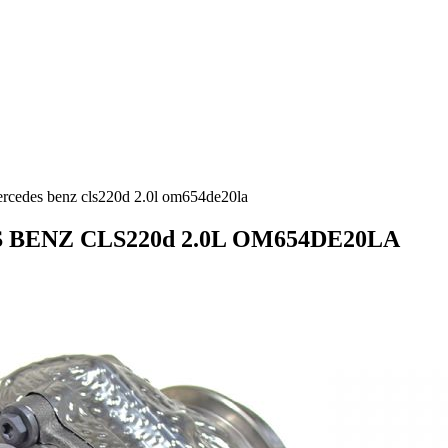
rcedes benz cls220d 2.0l om654de20la
S BENZ CLS220d 2.0L OM654DE20LA