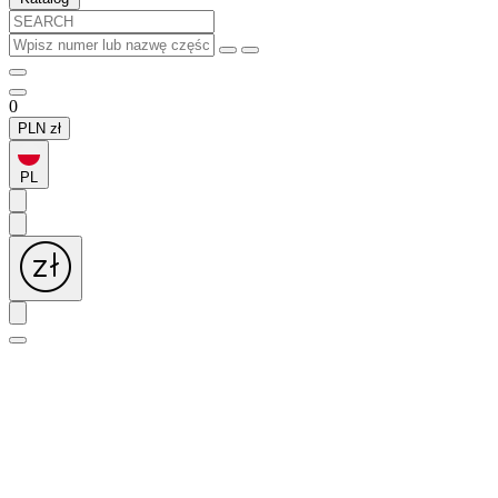
0
PLN
zł
PL