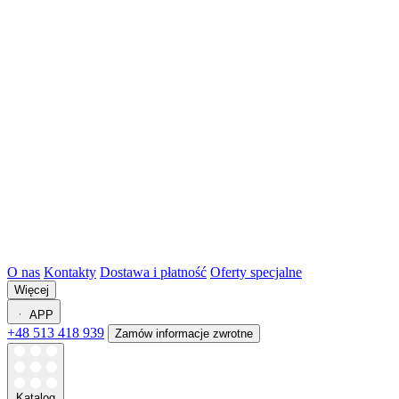
O nas
Kontakty
Dostawa i płatność
Oferty specjalne
Więcej
APP
+48 513 418 939
Zamów informacje zwrotne
Katalog