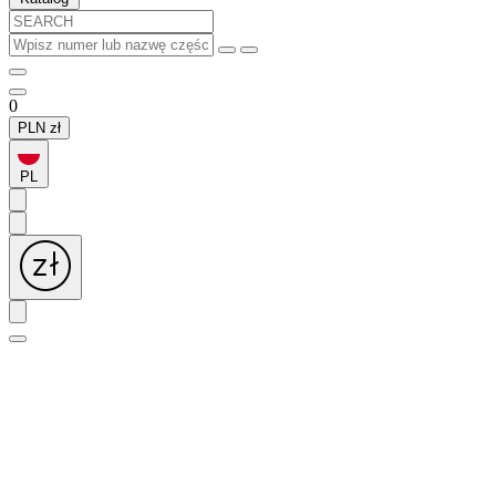
0
PLN
zł
PL