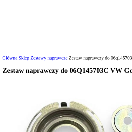
Główna
Sklep
Zestawy naprawcze
Zestaw naprawczy do 06q145703c 
Zestaw naprawczy do 06Q145703C VW Gol