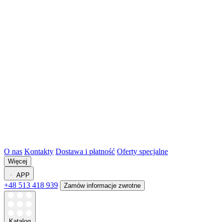
O nas
Kontakty
Dostawa i płatność
Oferty specjalne
Więcej
APP
+48 513 418 939
Zamów informacje zwrotne
Katalog