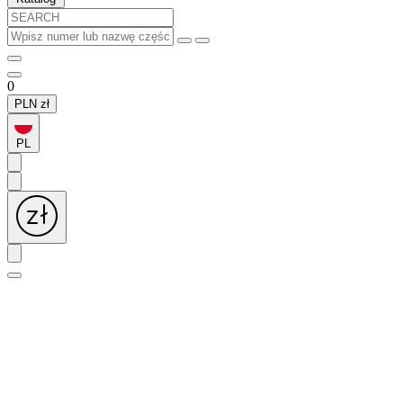
0
PLN
zł
PL