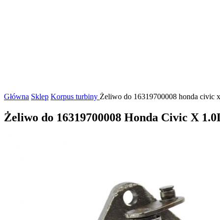
Główna
Sklep
Korpus turbiny
Żeliwo do 16319700008 honda civic x
Żeliwo do 16319700008 Honda Civic X 1