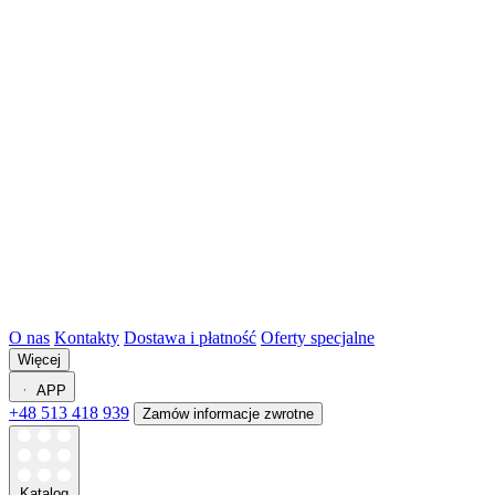
O nas
Kontakty
Dostawa i płatność
Oferty specjalne
Więcej
APP
+48 513 418 939
Zamów informacje zwrotne
Katalog