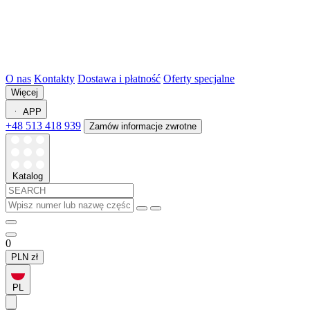
O nas
Kontakty
Dostawa i płatność
Oferty specjalne
Więcej
APP
+48 513 418 939
Zamów informacje zwrotne
Katalog
0
PLN
zł
PL