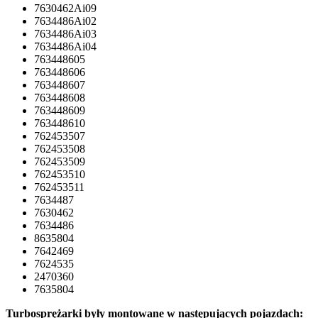
7630462Ai09
7634486Ai02
7634486Ai03
7634486Ai04
763448605
763448606
763448607
763448608
763448609
763448610
762453507
762453508
762453509
762453510
762453511
7634487
7630462
7634486
8635804
7642469
7624535
2470360
7635804
Turbosprężarki były montowane w następujących pojazdach: