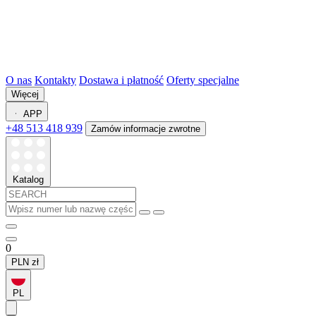
O nas
Kontakty
Dostawa i płatność
Oferty specjalne
Więcej
APP
+48 513 418 939
Zamów informacje zwrotne
Katalog
0
PLN
zł
PL