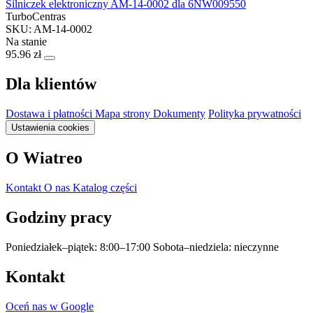
Śilniczek elektroniczny AM-14-0002 dla 6NW009550
TurboCentras
SKU: AM-14-0002
Na stanie
95.96 zł
Dla klientów
Dostawa i płatności
Mapa strony
Dokumenty
Polityka prywatności
Ustawienia cookies
O Wiatreo
Kontakt
O nas
Katalog części
Godziny pracy
Poniedziałek–piątek: 8:00–17:00
Sobota–niedziela: nieczynne
Kontakt
Oceń nas w Google