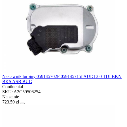
Nastawnik turbiny 059145702F 059145715f AUDI 3.0 TDI BKN
BKS ASB BUG
Continental
SKU: A2C59506254
Na stanie
723.59 zł