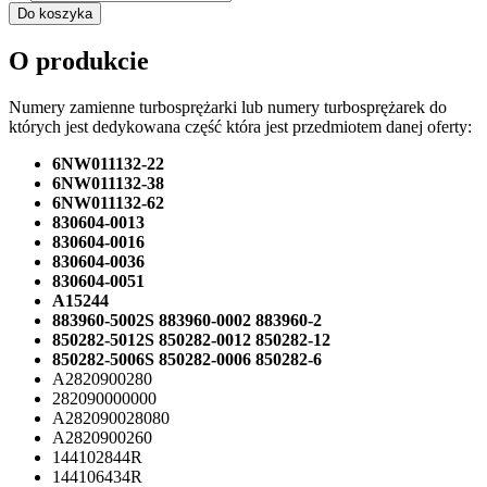
Do koszyka
O produkcie
Numery zamienne turbosprężarki lub numery turbosprężarek do
których jest dedykowana część która jest przedmiotem danej oferty:
6NW011132-22
6NW011132-38
6NW011132-62
830604-0013
830604-0016
830604-0036
830604-0051
A15244
883960-5002S 883960-0002 883960-2
850282-5012S 850282-0012 850282-12
850282-5006S 850282-0006 850282-6
A2820900280
282090000000
A282090028080
A2820900260
144102844R
144106434R