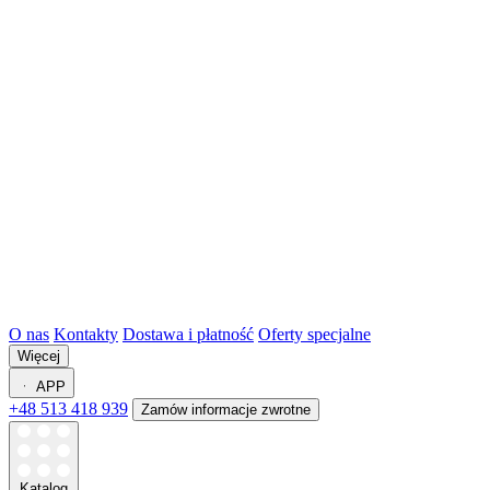
O nas
Kontakty
Dostawa i płatność
Oferty specjalne
Więcej
APP
+48 513 418 939
Zamów informacje zwrotne
Katalog