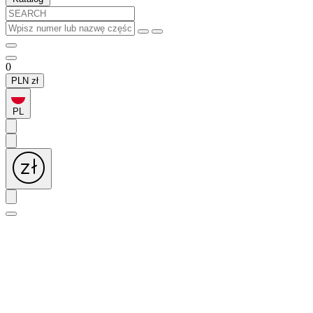
0
PLN
zł
PL