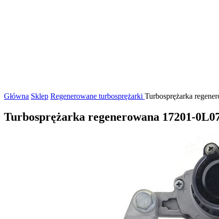
Główna
Sklep
Regenerowane turbosprężarki
Turbosprężarka regener
Turbosprężarka regenerowana 17201-0