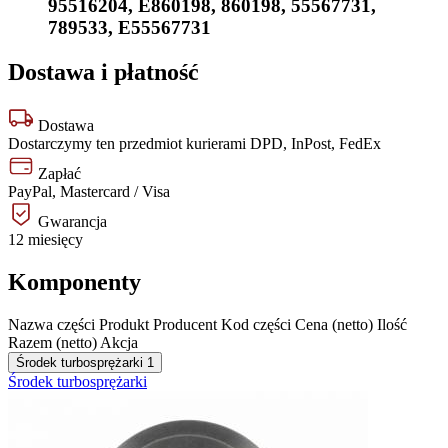
95516204
,
E860198
,
860198
,
55567731
,
789533
,
E55567731
Dostawa i płatność
Dostawa
Dostarczymy ten przedmiot kurierami DPD, InPost, FedEx
Zapłać
PayPal, Mastercard / Visa
Gwarancja
12 miesięcy
Komponenty
Nazwa części
Produkt
Producent
Kod części
Cena (netto)
Ilość
Razem (netto)
Akcja
Środek turbosprężarki
1
Środek turbosprężarki