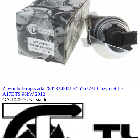
Zawór turbsorpężarki 789533-0001 E55567731 Chevrolet 1.7
A17DTS 96kW 2012-
GA-10-0076
Na stanie