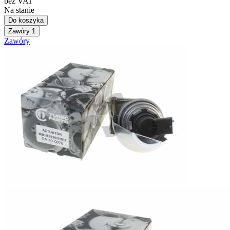
bez VAT
Na stanie
Do koszyka
Zawóry
1
Zawóry