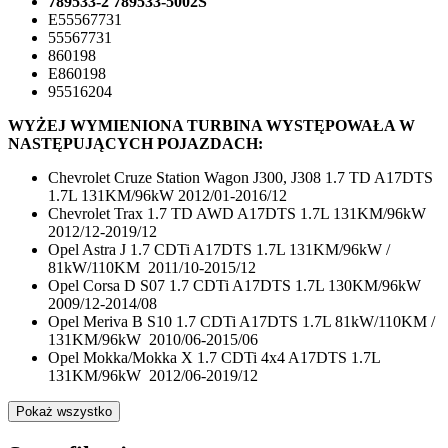
789533-2 789533-5002S
E55567731
55567731
860198
E860198
95516204
WYŻEJ WYMIENIONA TURBINA WYSTĘPOWAŁA W
NASTĘPUJĄCYCH POJAZDACH:
Chevrolet Cruze Station Wagon J300, J308 1.7 TD A17DTS
1.7L 131KM/96kW 2012/01-2016/12
Chevrolet Trax 1.7 TD AWD A17DTS 1.7L 131KM/96kW
2012/12-2019/12
Opel Astra J 1.7 CDTi A17DTS 1.7L 131KM/96kW /
81kW/110KM 2011/10-2015/12
Opel Corsa D S07 1.7 CDTi A17DTS 1.7L 130KM/96kW
2009/12-2014/08
Opel Meriva B S10 1.7 CDTi A17DTS 1.7L 81kW/110KM /
131KM/96kW 2010/06-2015/06
Opel Mokka/Mokka X 1.7 CDTi 4x4 A17DTS 1.7L
131KM/96kW 2012/06-2019/12
Pokaż wszystko