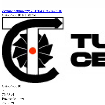
Zestaw naprawczy 781504 GA-04-0010
GA-04-0010
Na stanie
GA-04-0010
76.63
zł
Pozostało 1 szt.
76.63
zł