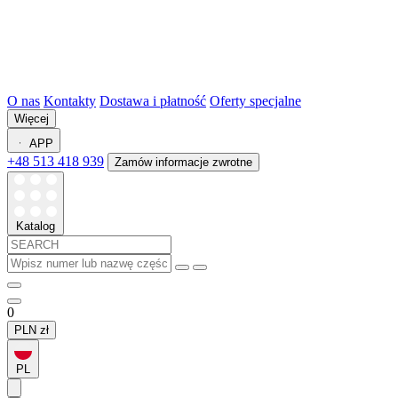
O nas
Kontakty
Dostawa i płatność
Oferty specjalne
Więcej
APP
+48 513 418 939
Zamów informacje zwrotne
Katalog
0
PLN
zł
PL