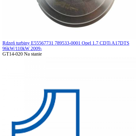
Rdzeń turbiny E55567731 789533-0001 Opel 1.7 CDTi A17DTS
96kW/110kW 2009-
GT14-020
Na stanie