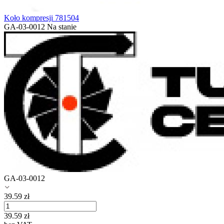
Koło kompresji 781504
GA-03-0012
Na stanie
GA-03-0012
39.59
zł
39.59
zł