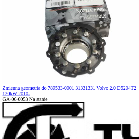
Zmienna geometria do 789533-0001 31331331 Volvo 2.0 D5204T2
120kW 2010-
GA-06-0053
Na stanie