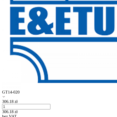
GT14-020
306.18
zł
306.18
zł
bez VAT