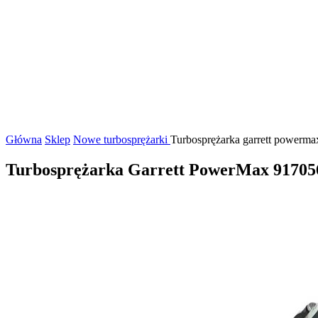
Główna
Sklep
Nowe turbosprężarki
Turbosprężarka garrett powerma
Turbosprężarka Garrett PowerMax 91705