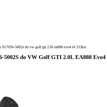
x 917056-5002s do vw golf gti 2.0l ea888 evo4 l4 333kw
6-5002S do VW Golf GTI 2.0L EA888 Evo