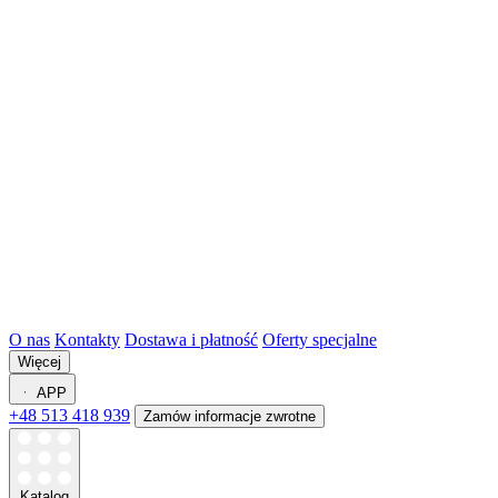
O nas
Kontakty
Dostawa i płatność
Oferty specjalne
Więcej
APP
+48 513 418 939
Zamów informacje zwrotne
Katalog