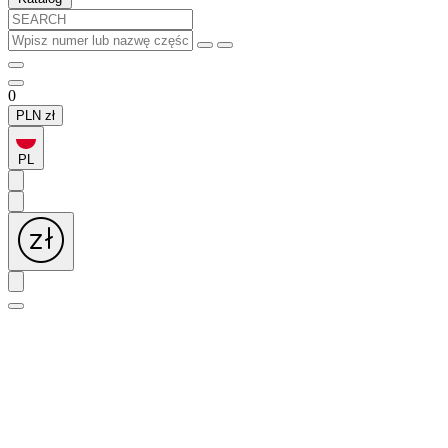
0
PLN
zł
PL