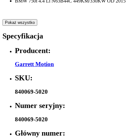
BMW 750i 4.4 Li N63B44C 449KM/330KW OD 2015
Pokaż wszystko
Specyfikacja
Producent:
Garrett Motion
SKU:
840069-5020
Numer seryjny:
840069-5020
Główny numer: