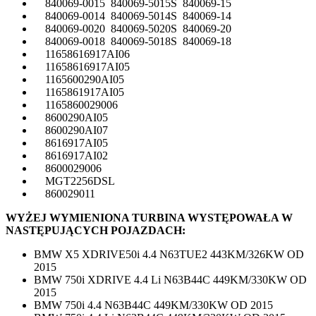
840069-0015 840069-5015S 840069-15
840069-0014 840069-5014S 840069-14
840069-0020 840069-5020S 840069-20
840069-0018 840069-5018S 840069-18
11658616917AI06
11658616917AI05
1165600290AI05
1165861917AI05
1165860029006
8600290AI05
8600290AI07
8616917AI05
8616917AI02
8600029006
MGT2256DSL
860029011
WYŻEJ WYMIENIONA TURBINA WYSTĘPOWAŁA W
NASTĘPUJĄCYCH POJAZDACH:
BMW X5 XDRIVE50i 4.4 N63TUE2 443KM/326KW OD
2015
BMW 750i XDRIVE 4.4 Li N63B44C 449KM/330KW OD
2015
BMW 750i 4.4 N63B44C 449KM/330KW OD 2015