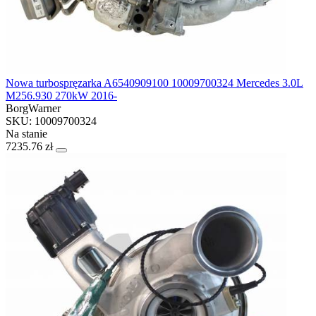
Nowa turbospręzarka A6540909100 10009700324 Mercedes 3.0L
M256.930 270kW 2016-
BorgWarner
SKU: 10009700324
Na stanie
7235.76 zł