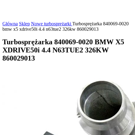
Główna
Sklep
Nowe turbosprężarki
Turbosprężarka 840069-0020
bmw x5 xdrive50i 4.4 n63tue2 326kw 860029013
Turbosprężarka 840069-0020 BMW X5
XDRIVE50i 4.4 N63TUE2 326KW
860029013