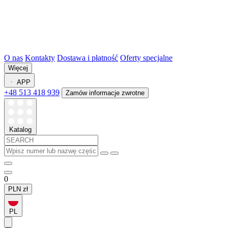
O nas
Kontakty
Dostawa i płatność
Oferty specjalne
Więcej
APP
+48 513 418 939
Zamów informacje zwrotne
Katalog
0
PLN
zł
PL