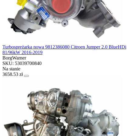
Turbosprężarka nowa 9812386080 Citroen Jumper 2.0 BlueHDi
81/96kW 2016-2019
BorgWarner
SKU: 53039700840
Na stanie
3658.53 zł