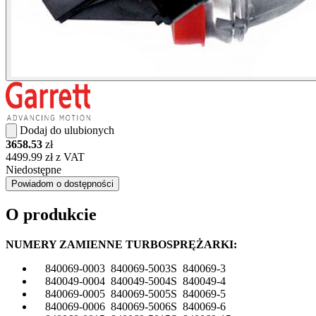
Dodaj do ulubionych
3658.53
zł
4499.99 zł z VAT
Niedostępne
Powiadom o dostępności
O produkcie
NUMERY ZAMIENNE TURBOSPRĘŻARKI:
840069-0003 840069-5003S 840069-3
840049-0004 840049-5004S 840049-4
840069-0005 840069-5005S 840069-5
840069-0006 840069-5006S 840069-6