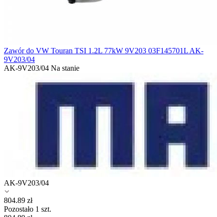
Zawór do VW Touran TSI 1.2L 77kW 9V203 03F145701L AK-
9V203/04
AK-9V203/04
Na stanie
AK-9V203/04
804.89
zł
Pozostało 1 szt.