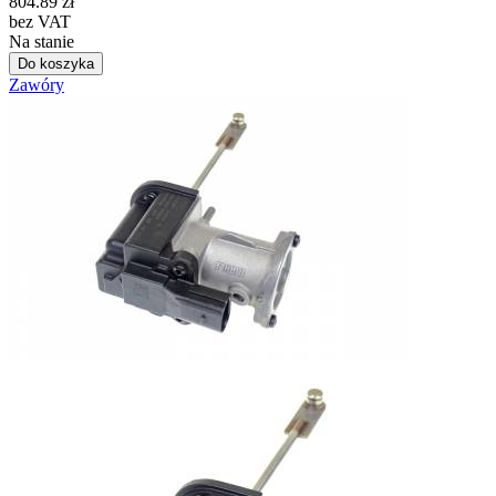
804.89
zł
bez VAT
Na stanie
Do koszyka
Zawóry