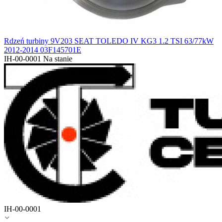
Rdzeń turbiny 9V203 SEAT TOLEDO IV KG3 1.2 TSI 63/77kW
2012-2014 03F145701E
IH-00-0001
Na stanie
IH-00-0001