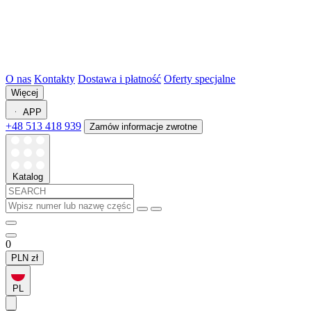
O nas
Kontakty
Dostawa i płatność
Oferty specjalne
Więcej
APP
+48 513 418 939
Zamów informacje zwrotne
Katalog
0
PLN
zł
PL