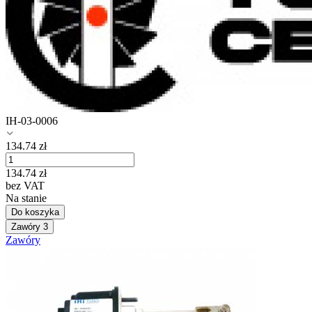
IH-03-0006
134.74
zł
134.74
zł
bez VAT
Na stanie
Do koszyka
Zawóry
3
Zawóry