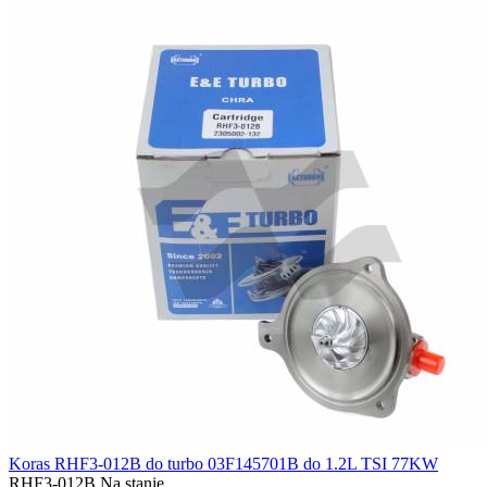
Koras RHF3-012B do turbo 03F145701B do 1.2L TSI 77KW
RHF3-012B
Na stanie