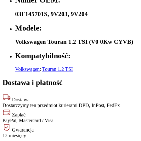
03F145701S
,
9V203
,
9V204
Modele:
Volkswagen Touran 1.2 TSI (V0 0Kw CYVB)
Kompatybilność:
Volkswagen
:
Touran 1.2 TSI
Dostawa i płatność
Dostawa
Dostarczymy ten przedmiot kurierami DPD, InPost, FedEx
Zapłać
PayPal, Mastercard / Visa
Gwarancja
12 miesięcy