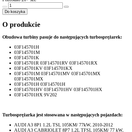
Do koszyka
O produkcie
Obudowa turbiny pasuje do następujących turbosprężarek:
03F145701H
03F145701M
03F145701K
03F145701R 03F145701RV 03F145701RX
03F145701KV 03F145701KX
03F145701M 03F145701MV 03F145701MX
03F145701MX
03F145701H 03F145701H
03F145701HV 03F145701HV 03F145701HX
03F145701HX 9V202
Turbosprężarka jest stosowana w następujących pojazdach:
AUDI A3 8P1 1.2L TSI, 105KM/ 77kW, 2010-2012
AUDI A3 CABRIOLET 8P7 1.2L TFSI, 105KM/ 77 kW,