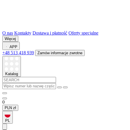
O nas
Kontakty
Dostawa i płatność
Oferty specjalne
Więcej
APP
+48 513 418 939
Zamów informacje zwrotne
Katalog
0
PLN
zł
PL