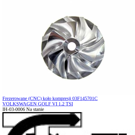
Frezerowane (CNC) koło kompresji 03F145701C
VOLKSWAGEN GOLF VI 1.2 TSI
IH-03-0006
Na stanie