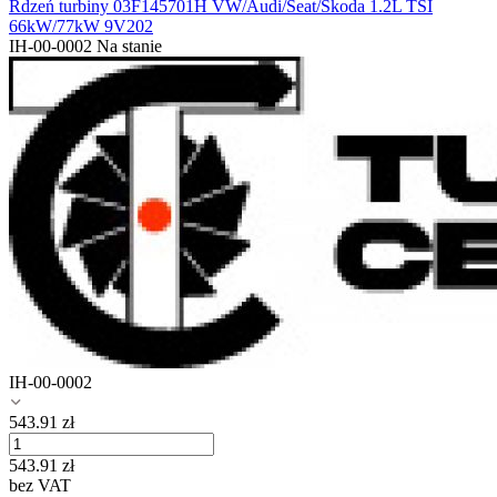
Rdzeń turbiny 03F145701H VW/Audi/Seat/Skoda 1.2L TSI
66kW/77kW 9V202
IH-00-0002
Na stanie
IH-00-0002
543.91
zł
543.91
zł
bez VAT