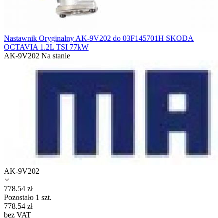
Nastawnik Oryginalny AK-9V202 do 03F145701H SKODA
OCTAVIA 1.2L TSI 77kW
AK-9V202
Na stanie
AK-9V202
778.54
zł
Pozostało 1 szt.
778.54
zł
bez VAT