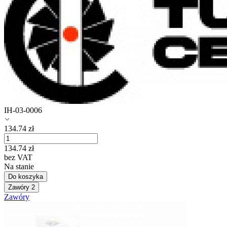
IH-03-0006
134.74
zł
134.74
zł
bez VAT
Na stanie
Do koszyka
Zawóry
2
Zawóry