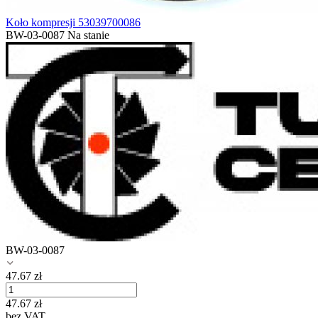
Koło kompresji 53039700086
BW-03-0087
Na stanie
BW-03-0087
47.67
zł
47.67
zł
bez VAT