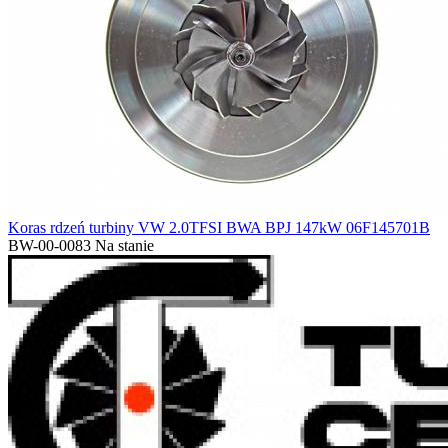
Koras rdzeń turbiny VW 2.0TFSI BWA BPJ 147kW 06F145701B
BW-00-0083
Na stanie