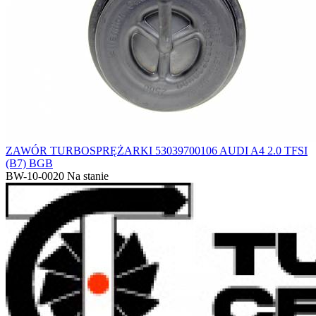
ZAWÓR TURBOSPRĘŻARKI 53039700106 AUDI A4 2.0 TFSI
(B7) BGB
BW-10-0020
Na stanie