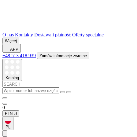
O nas
Kontakty
Dostawa i płatność
Oferty specjalne
Więcej
APP
+48 513 418 939
Zamów informacje zwrotne
Katalog
0
PLN
zł
PL