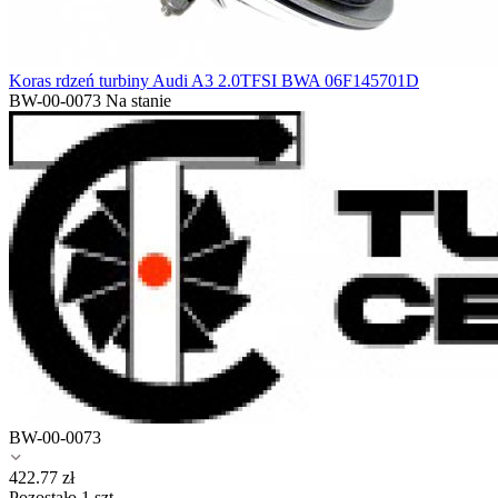
Koras rdzeń turbiny Audi A3 2.0TFSI BWA 06F145701D
BW-00-0073
Na stanie
BW-00-0073
422.77
zł
Pozostało 1 szt.