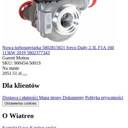
Nowa turbosprężarka 5802815821 Iveco Daily 2.3L F1A 160
113kW 2019 5802377343
Garrett Motion
SKU: 900454-5001S
Na stanie
2051.51 zł
Dla klientów
Dostawa i płatności
Mapa strony
Dokumenty
Polityka prywatności
Ustawienia cookies
O Wiatreo
Kontakt
O nas
Katalog części