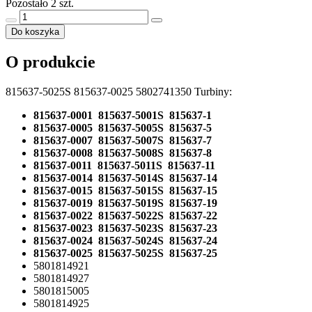
Pozostało 2 szt.
Do koszyka
O produkcie
815637-5025S 815637-0025 5802741350 Turbiny:
815637-0001 815637-5001S 815637-1
815637-0005 815637-5005S 815637-5
815637-0007 815637-5007S 815637-7
815637-0008 815637-5008S 815637-8
815637-0011 815637-5011S 815637-11
815637-0014 815637-5014S 815637-14
815637-0015 815637-5015S 815637-15
815637-0019 815637-5019S 815637-19
815637-0022 815637-5022S 815637-22
815637-0023 815637-5023S 815637-23
815637-0024 815637-5024S 815637-24
815637-0025 815637-5025S 815637-25
5801814921
5801814927
5801815005
5801814925