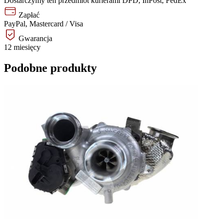
Dostarczymy ten przedmiot kurierami DPD, InPost, FedEx
Zapłać
PayPal, Mastercard / Visa
Gwarancja
12 miesięcy
Podobne produkty