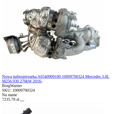
Nowa turbospręzarka A6540909100 10009700324 Mercedes 3.0L
M256.930 270kW 2016-
BorgWarner
SKU: 10009700324
Na stanie
7235.79 zł