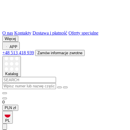
O nas
Kontakty
Dostawa i płatność
Oferty specjalne
Więcej
APP
+48 513 418 939
Zamów informacje zwrotne
Katalog
0
PLN
zł
PL