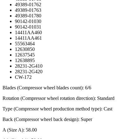
49389-01762
49389-01763
49389-01780
90142-01030
90142-01031
14411AA460
14411AA461
55563464
12630850
12637545
12638895
28231-2G410
28231-2G420
CW-172
Blades (Compressor wheel blades count): 6/6
Rotation (Compressor wheel rotation direction): Standard
Type (Compressor wheel production method type): Cast
Back (Compressor wheel back design): Super
A (Size A): 58.00