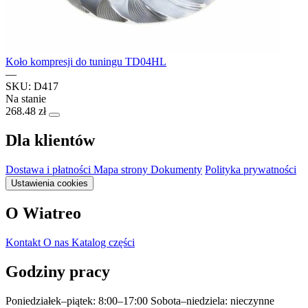
Koło kompresji do tuningu TD04HL
—
SKU: D417
Na stanie
268.48 zł
Dla klientów
Dostawa i płatności
Mapa strony
Dokumenty
Polityka prywatności
Ustawienia cookies
O Wiatreo
Kontakt
O nas
Katalog części
Godziny pracy
Poniedziałek–piątek: 8:00–17:00
Sobota–niedziela: nieczynne