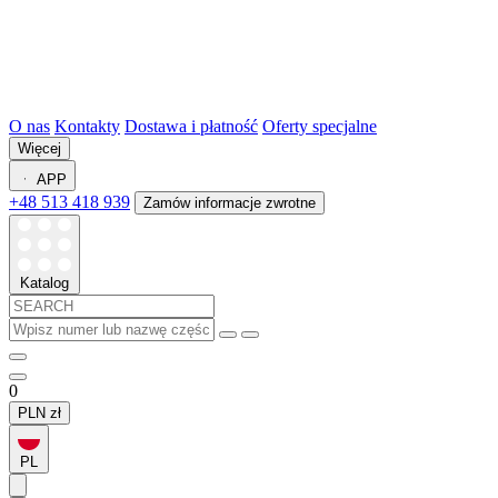
O nas
Kontakty
Dostawa i płatność
Oferty specjalne
Więcej
APP
+48 513 418 939
Zamów informacje zwrotne
Katalog
0
PLN
zł
PL