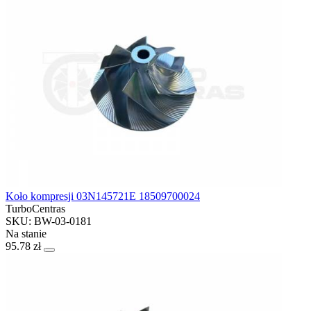
Koło kompresji 03N145721E 18509700024
TurboCentras
SKU: BW-03-0181
Na stanie
95.78 zł