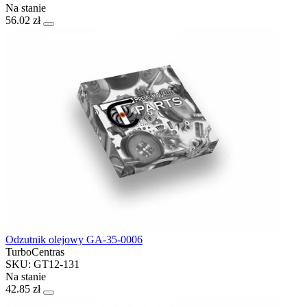
Na stanie
56.02 zł
Odzutnik olejowy GA-35-0006
TurboCentras
SKU: GT12-131
Na stanie
42.85 zł