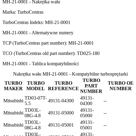
MH-21-0001 - Nakrętka wału
Marka: TurboCentras
TurboCentras Indeks: MH-21-0001
MH-21-0001 - Alternatywne numery
TCP (TurboCentras part number): MH-21-0001
TCO (TurboCentras old part number): TD025-180
MH-21-0001 - Tablica kompatybilności
Nakrętka wału MH-21-0001 - Kompatybilne turbosprężarki
TURBO
TURBO
TURBO
TURBO
TURBO OE
PART
MAKER
MODEL
REFERENCE
NUMBER
NUMBER
TD03-07T-
49131-
Mitsubishi
49131-04300
--
5.5
04300
TD03L-
49131-
Mitsubishi
49131-05000
--
08G-4.8
05000
TD03L-
49131-
Mitsubishi
49131-05001
--
08G-4.8
05001
TD03L-
49131-