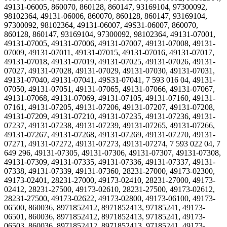
49131-06005, 860070, 860128, 860147, 93169104, 97300092,
98102364, 49131-06006, 860070, 860128, 860147, 93169104,
97300092, 98102364, 49131-06007, 49S31-06007, 860070,
860128, 860147, 93169104, 97300092, 98102364, 49131-07001,
49131-07005, 49131-07006, 49131-07007, 49131-07008, 49131-
07009, 49131-07011, 49131-07015, 49131-07016, 49131-07017,
49131-07018, 49131-07019, 49131-07025, 49131-07026, 49131-
07027, 49131-07028, 49131-07029, 49131-07030, 49131-07031,
49131-07040, 49131-07041, 49S31-07041, 7 593 016 04, 49131-
07050, 49131-07051, 49131-07065, 49131-07066, 49131-07067,
49131-07068, 49131-07069, 49131-07105, 49131-07160, 49131-
07161, 49131-07205, 49131-07206, 49131-07207, 49131-07208,
49131-07209, 49131-07210, 49131-07235, 49131-07236, 49131-
07237, 49131-07238, 49131-07239, 49131-07265, 49131-07266,
49131-07267, 49131-07268, 49131-07269, 49131-07270, 49131-
07271, 49131-07272, 49131-07273, 49131-07274, 7 593 022 04, 7
649 296, 49131-07305, 49131-07306, 49131-07307, 49131-07308,
49131-07309, 49131-07335, 49131-07336, 49131-07337, 49131-
07338, 49131-07339, 49131-07360, 28231-27000, 49173-02300,
49173-02401, 28231-27000, 49173-02410, 28231-27000, 49173-
02412, 28231-27500, 49173-02610, 28231-27500, 49173-02612,
28231-27500, 49173-02622, 49173-02800, 49173-06100, 49173-
06500, 860036, 8971852412, 8971852413, 97185241, 49173-
06501, 860036, 8971852412, 8971852413, 97185241, 49173-
06503, 860036, 8971852412, 8971852413, 97185241, 49173-