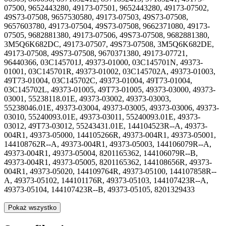
07500, 9652443280, 49173-07501, 9652443280, 49173-07502,
49S73-07508, 9657530580, 49173-07503, 49S73-07508,
9657603780, 49173-07504, 49S73-07508, 9662371080, 49173-
07505, 9682881380, 49173-07506, 49S73-07508, 9682881380,
3M5Q6K682DC, 49173-07507, 49S73-07508, 3M5Q6K682DE,
49173-07508, 49S73-07508, 9670371380, 49173-07721,
96440366, 03C145701J, 49373-01000, 03C145701N, 49373-
01001, 03C145701R, 49373-01002, 03C145702A, 49373-01003,
49T73-01004, 03C145702C, 49373-01004, 49T73-01004,
03C145702L, 49373-01005, 49T73-01005, 49373-03000, 49373-
03001, 55238118.01E, 49373-03002, 49373-03003,
55238046.01E, 49373-03004, 49373-03005, 49373-03006, 49373-
03010, 55240093.01E, 49373-03011, 55240093.01E, 49373-
03012, 49T73-03012, 55243431.01E, 144104523R--A, 49373-
004R1, 49373-05000, 144105266R, 49373-004R1, 49373-05001,
144108762R--A, 49373-004R1, 49373-05003, 144106079R--A,
49373-004R1, 49373-05004, 8201165362, 144106079R--B,
49373-004R1, 49373-05005, 8201165362, 144108656R, 49373-
004R1, 49373-05020, 144109764R, 49373-05100, 144107858R--
A, 49373-05102, 144101176R, 49373-05103, 144107423R--A,
49373-05104, 144107423R--B, 49373-05105, 8201329433
Pokaż wszystko