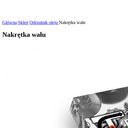
Główna
Sklep
Odrzutnik oleju
Nakrętka wału
Nakrętka wału