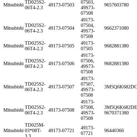
TD025S2-
07503,
Mitsubishi
49173-07503
9657603780
06T4-2.3
49S73-
07508
49173-
TD025S2-
07504,
Mitsubishi
49173-07504
9662371080
06T4-2.3
49S73-
07508
TD025S2-
49173-
Mitsubishi
49173-07505
9682881380
06T4-2.3
07505
49173-
TD025S2-
07506,
Mitsubishi
49173-07506
9682881380
06T4-2.3
49S73-
07508
49173-
TD025S2-
07507,
Mitsubishi
49173-07507
3M5Q6K682D
06T4-2.3
49S73-
07508
49173-
TD025S2-
07508,
3M5Q6K682DE
Mitsubishi
49173-07508
06T4-2.3
49S73-
9670371380
07508
TD025M-
49173-
Mitsubishi
03*08T-
49173-07721
96440366
07721
3.3