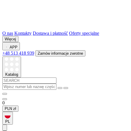
O nas
Kontakty
Dostawa i płatność
Oferty specjalne
Więcej
APP
+48 513 418 939
Zamów informacje zwrotne
Katalog
0
PLN
zł
PL