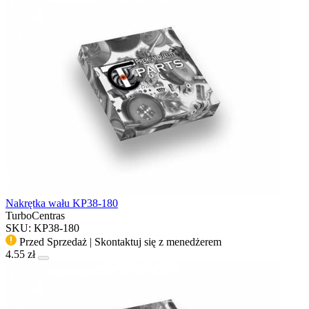
Nakrętka wału KP38-180
TurboCentras
SKU: KP38-180
Przed Sprzedaż | Skontaktuj się z menedżerem
4.55 zł