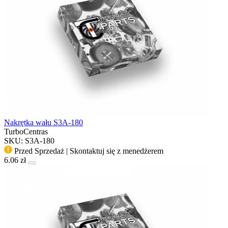
Nakrętka wału S3A-180
TurboCentras
SKU: S3A-180
Przed Sprzedaż | Skontaktuj się z menedżerem
6.06 zł