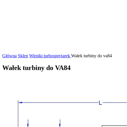
Główna
Sklep
Wirniki turbosprężarek
Wałek turbiny do va84
Wałek turbiny do VA84