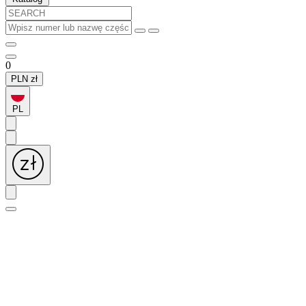
0
PLN
zł
PL