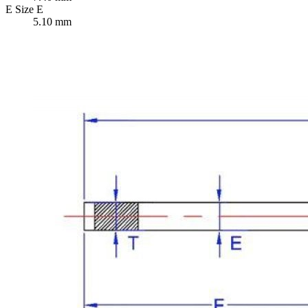
E
Size E
5.10 mm