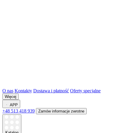
O nas
Kontakty
Dostawa i płatność
Oferty specjalne
Więcej
APP
+48 513 418 939
Zamów informacje zwrotne
Katalog