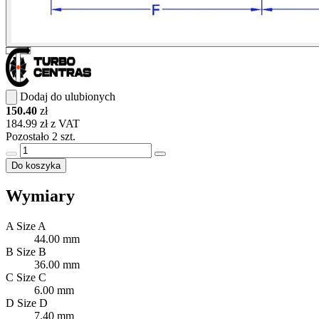
Dodaj do ulubionych
150.40
zł
184.99 zł z VAT
Pozostało 2 szt.
Do koszyka
Wymiary
A
Size A
44.00 mm
B
Size B
36.00 mm
C
Size C
6.00 mm
D
Size D
7.40 mm