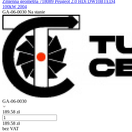
Zmienna geometria 718089 Peugeot 2.0 HDi DW10BTED4
100kW 2004
GA-06-0030
Na stanie
GA-06-0030
189.58
zł
189.58
zł
bez VAT