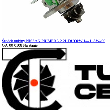
Środek turbiny NISSAN PRIMERA 2.2L Di 99kW 14411AW400
GA-00-0108
Na stanie