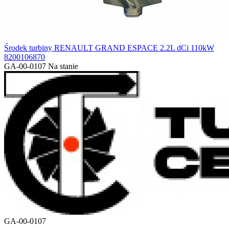
Środek turbiny RENAULT GRAND ESPACE 2.2L dCi 110kW
8200106870
GA-00-0107
Na stanie
GA-00-0107