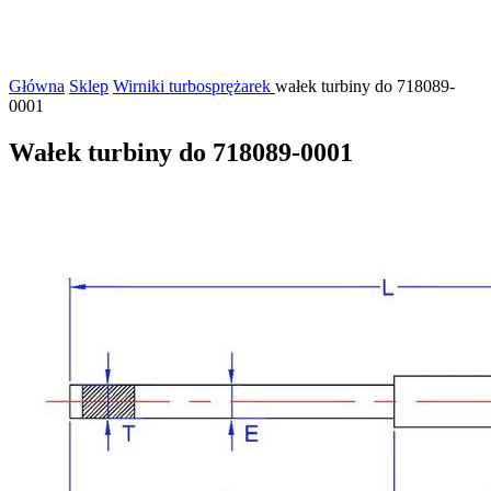
Główna
Sklep
Wirniki turbosprężarek
wałek turbiny do 718089-
0001
Wałek turbiny do 718089-0001