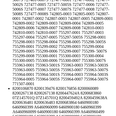
5002S 727477-0005 727477-5005S 727477-0006 727477-
5006S 727477-0007 727477-5007S 727477-0008 727477-
5008S 727477-9008S 742805-0003 742805-0005 742807-
0001 742807-0002 742807-0003 742807-0005 742809-0001
742809-0002 742809-0003 742809-0004 742809-0005
742809-0006 742809-0007 742809-0008 742810-0003
742810-0005 742810-0007 755297-0001 755297-0003
755297-0004 755297-0005 755297-5005S 755298-0001
755298-0003 755298-0004 755298-0005 755298-5005S
755299-0001 755299-0002 755299-0003 755299-0004
755299-0005 755299-0006 755299-0007 755299- 5007S
755299-0008 755300-0001 755300-0003 755300-0004
755300-0005 755300-0006 755300-0007 755300-5007S
755963-0001 755963-5001S 755963-0003 755963-5003S
755963-0005 755963-5005S 755963-0007 755963-5007S
755964-0001 755964-5001S 755964-0003 755964-5003S
755964-0005 755964-5005S 755964-0007 755964-5007S
771507-0001
8200106870 8200139476 8200176856 8200060089
8200267138 8200267138 8200447624A 8200683860
07Z145701Q 07Z145701Q 8200459492A 8200459638A
8200636481 8200636483 8200683864 6460900180
6460960399 A6460960099 6460900180 6460960399
A6460960099 6460900180 6460960399 A6460960499