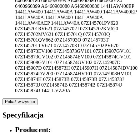
6460900180 6460960399 A6460900080 6460900180
6460960399 A6460900080 A6460900080 14411AW400EP
14411AW400 14411AW40A 14411AW400 14411AW400EP
14411AW40A 14411AW400 14411AW40A
14411AW40AEP 14411AW40A 07Z145701PV620
07Z145701RV621 07Z145702J 07Z145702KV620
07Z145702MV621 07Z145701Q 07Z145703Q
07Z145701QV662 07Z145703Q 07Z145703T
07Z145701TV671 07Z145703T 07Z145702PV670
07Z145873EV100 07Z145873GV101 07Z145907GV101
07Z145873GV102 07Z145874EV100 07Z145874GV101
07Z145908GV101 07Z145874GV102 07Z145907D
07Z145907D 07Z145873H 07Z145907H 07Z145874DV100
07Z145874DV200 07Z145874HV101 07Z145908HV101
07Z145874H 07Z145873B 07Z145873B 07Z145873J
07Z145873J 07Z145874B 07Z145874B 07Z145874J
07Z145874J 14411-VZ20A
Pokaż wszystko
Specyfikacja
Producent: