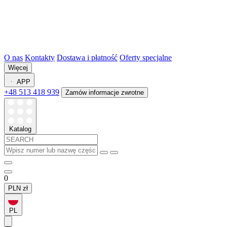
O nas
Kontakty
Dostawa i płatność
Oferty specjalne
Więcej
APP
+48 513 418 939
Zamów informacje zwrotne
Katalog
0
PLN
zł
PL