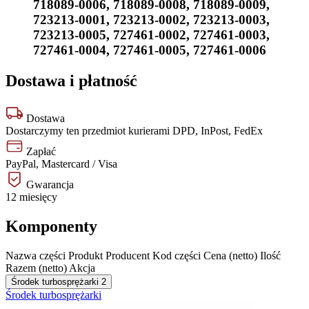
718089-0006
,
718089-0008
,
718089-0009
,
723213-0001
,
723213-0002
,
723213-0003
,
723213-0005
,
727461-0002
,
727461-0003
,
727461-0004
,
727461-0005
,
727461-0006
Dostawa i płatność
Dostawa
Dostarczymy ten przedmiot kurierami DPD, InPost, FedEx
Zapłać
PayPal, Mastercard / Visa
Gwarancja
12 miesięcy
Komponenty
Nazwa części
Produkt
Producent
Kod części
Cena (netto)
Ilość
Razem (netto)
Akcja
Środek turbosprężarki
2
Środek turbosprężarki