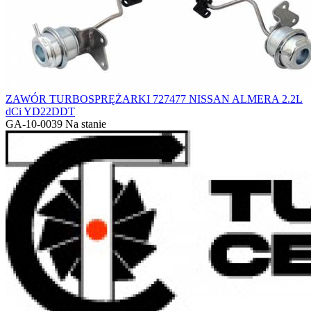
ZAWÓR TURBOSPRĘŻARKI 727477 NISSAN ALMERA 2.2L
dCi YD22DDT
GA-10-0039
Na stanie