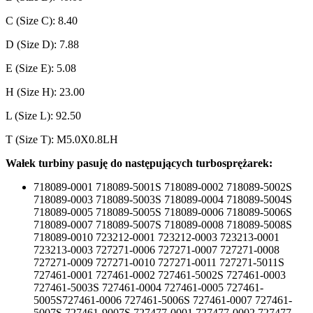
C (Size C): 8.40
D (Size D): 7.88
E (Size E): 5.08
H (Size H): 23.00
L (Size L): 92.50
T (Size T): M5.0X0.8LH
Wałek turbiny pasuję do następujących turbosprężarek:
718089-0001 718089-5001S 718089-0002 718089-5002S
718089-0003 718089-5003S 718089-0004 718089-5004S
718089-0005 718089-5005S 718089-0006 718089-5006S
718089-0007 718089-5007S 718089-0008 718089-5008S
718089-0010 723212-0001 723212-0003 723213-0001
723213-0003 727271-0006 727271-0007 727271-0008
727271-0009 727271-0010 727271-0011 727271-5011S
727461-0001 727461-0002 727461-5002S 727461-0003
727461-5003S 727461-0004 727461-0005 727461-
5005S727461-0006 727461-5006S 727461-0007 727461-
5007S 727461-9007S 727477-0001 727477-0002 727477-