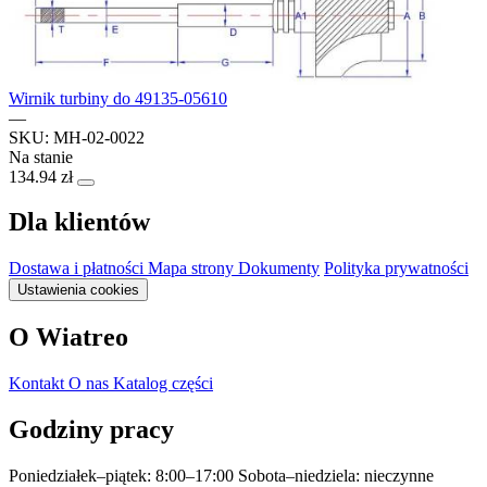
Wirnik turbiny do 49135-05610
—
SKU: MH-02-0022
Na stanie
134.94 zł
Dla klientów
Dostawa i płatności
Mapa strony
Dokumenty
Polityka prywatności
Ustawienia cookies
O Wiatreo
Kontakt
O nas
Katalog części
Godziny pracy
Poniedziałek–piątek: 8:00–17:00
Sobota–niedziela: nieczynne