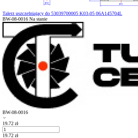
Talerz uszczelniający do 53039700005 K03-05 06A145704L
BW-08-0016
Na stanie
BW-08-0016
19.72
zł
19.72
zł