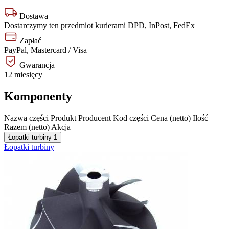
Dostawa
Dostarczymy ten przedmiot kurierami DPD, InPost, FedEx
Zapłać
PayPal, Mastercard / Visa
Gwarancja
12 miesięcy
Komponenty
Nazwa części
Produkt
Producent
Kod części
Cena (netto)
Ilość
Razem (netto)
Akcja
Łopatki turbiny
1
Łopatki turbiny