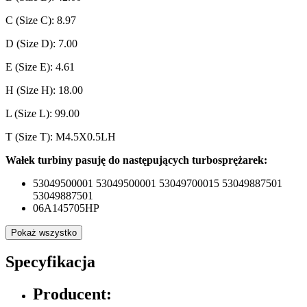
C (Size C): 8.97
D (Size D): 7.00
E (Size E): 4.61
H (Size H): 18.00
L (Size L): 99.00
T (Size T): M4.5X0.5LH
Wałek turbiny pasuję do następujących turbosprężarek:
53049500001 53049500001 53049700015 53049887501
53049887501
06A145705HP
Pokaż wszystko
Specyfikacja
Producent: