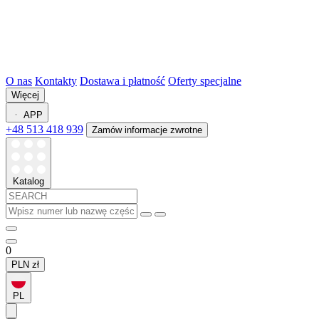
O nas
Kontakty
Dostawa i płatność
Oferty specjalne
Więcej
APP
+48 513 418 939
Zamów informacje zwrotne
Katalog
0
PLN
zł
PL