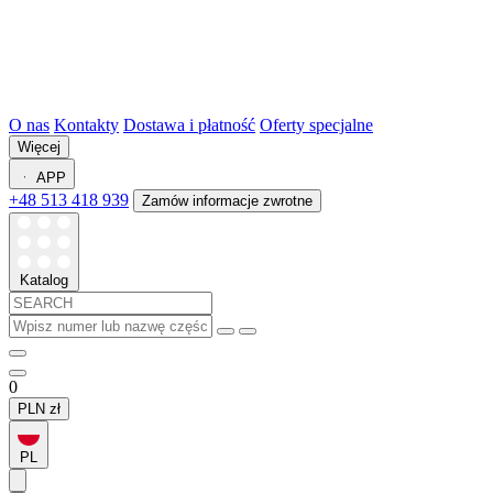
O nas
Kontakty
Dostawa i płatność
Oferty specjalne
Więcej
APP
+48 513 418 939
Zamów informacje zwrotne
Katalog
0
PLN
zł
PL