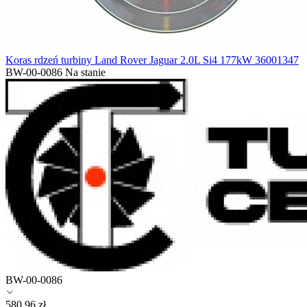
Koras rdzeń turbiny Land Rover Jaguar 2.0L Si4 177kW 36001347
BW-00-0086
Na stanie
BW-00-0086
580.96
zł