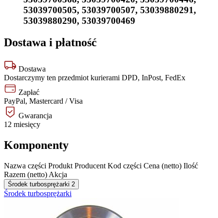
53039700505
,
53039700507
,
53039880291
,
53039880290
,
53039700469
Dostawa i płatność
Dostawa
Dostarczymy ten przedmiot kurierami DPD, InPost, FedEx
Zapłać
PayPal, Mastercard / Visa
Gwarancja
12 miesięcy
Komponenty
Nazwa części
Produkt
Producent
Kod części
Cena (netto)
Ilość
Razem (netto)
Akcja
Środek turbosprężarki
2
Środek turbosprężarki