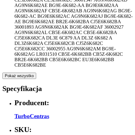
AG9N6K682AE BG9E-6K682-AA BG9E6K682AA
AG9N6K682AF CB5E-6K682AB AG9N6K682AG BG9E-
6K682-AC BG9E6K682AC AG9N6K682AJ BG9E-6K682-
AE BG9E6K682AE BR2E-6K682BA CJ5E6K682BA
36001893 AG9N6K682AK BG9E-6K682AF 36002927
AG9N6K682AL CB5E-6K682AC CB5E-6K682BA
CJ5E6K682CA DL3E 6C879 AA DL3Z 6K682 A
DL3Z6K682A CJ5E6K682CB CJ5Z6K682C
CJ5E6K682CC 36002955 AG9N6K682AM BG9E-
6K682AG LR031510 CB5E-6K682BB CB5Z-6K682C
BR2E-6K682BB CB5E6K682BC EU3E6K682BB
CB5E6K682BE
Pokaż wszystko
Specyfikacja
Producent:
TurboCentras
SKU: