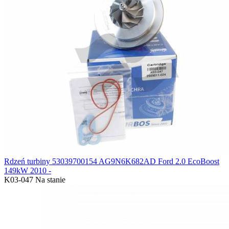
Rdzeń turbiny 53039700154 AG9N6K682AD Ford 2.0 EcoBoost
149kW 2010 -
K03-047
Na stanie