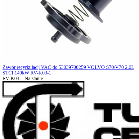
Zawór recyrkulacji VAC do 53039700259 VOLVO S70/V70 2.0L
STCI 149kW RV-K03-1
RV-K03-1
Na stanie