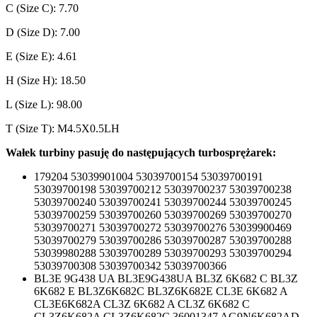
C (Size C): 7.70
D (Size D): 7.00
E (Size E): 4.61
H (Size H): 18.50
L (Size L): 98.00
T (Size T): M4.5X0.5LH
Wałek turbiny pasuję do następujących turbosprężarek:
179204 53039901004 53039700154 53039700191
53039700198 53039700212 53039700237 53039700238
53039700240 53039700241 53039700244 53039700245
53039700259 53039700260 53039700269 53039700270
53039700271 53039700272 53039700276 53039900469
53039700279 53039700286 53039700287 53039700288
53039980288 53039700289 53039700293 53039700294
53039700308 53039700342 53039700366
BL3E 9G438 UA BL3E9G438UA BL3Z 6K682 C BL3Z
6K682 E BL3Z6K682C BL3Z6K682E CL3E 6K682 A
CL3E6K682A CL3Z 6K682 A CL3Z 6K682 C
CL3Z6K682A CL3Z6K682C 36001347 AG9N6K682AD