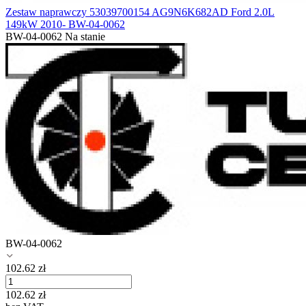
Zestaw naprawczy 53039700154 AG9N6K682AD Ford 2.0L
149kW 2010- BW-04-0062
BW-04-0062
Na stanie
BW-04-0062
102.62
zł
102.62
zł