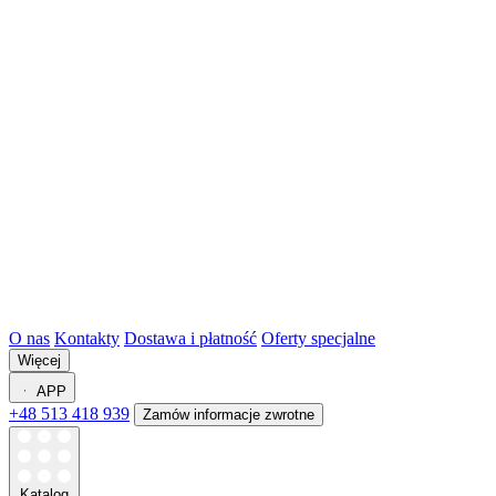
O nas
Kontakty
Dostawa i płatność
Oferty specjalne
Więcej
APP
+48 513 418 939
Zamów informacje zwrotne
Katalog