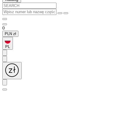
0
PLN
zł
PL