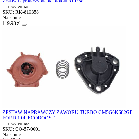
Zestaw naprawczy klapka dolotu 810358
TurboCentras
SKU: RK-810358
Na stanie
119.98 zł
ZESTAW NAPRAWCZY ZAWORU TURBO CM5G6K682GE
FORD 1.0L ECOBOOST
TurboCentras
SKU: CO-57-0001
Na stanie