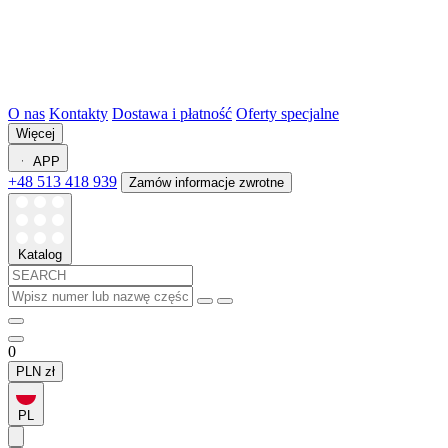
O nas
Kontakty
Dostawa i płatność
Oferty specjalne
Więcej
APP
+48 513 418 939
Zamów informacje zwrotne
Katalog
0
PLN
zł
PL