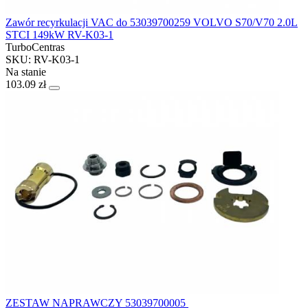
Zawór recyrkulacji VAC do 53039700259 VOLVO S70/V70 2.0L
STCI 149kW RV-K03-1
TurboCentras
SKU: RV-K03-1
Na stanie
103.09 zł
ZESTAW NAPRAWCZY 53039700005