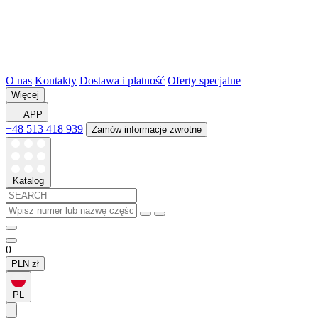
O nas
Kontakty
Dostawa i płatność
Oferty specjalne
Więcej
APP
+48 513 418 939
Zamów informacje zwrotne
Katalog
0
PLN
zł
PL