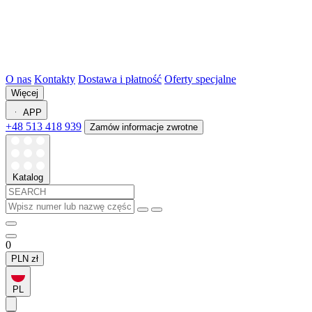
O nas
Kontakty
Dostawa i płatność
Oferty specjalne
Więcej
APP
+48 513 418 939
Zamów informacje zwrotne
Katalog
0
PLN
zł
PL