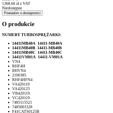
1368.66 zł z VAT
Niedostępne
Powiadom o dostępności
O produkcie
NUMERY TURBOSPRĘŻARKI:
14411MB40A 14411-MB40A
14411MB40B 14411-MB40B
14411MB40C 14411-MB40C
14411VM01A 14411-VM01A
VN4
RHF4H
IHIVN4
2100385
RHF4HFN4
VA420119
VA420125
VB420119
VC420119
7485115521
7485003328
F41CATS0125B