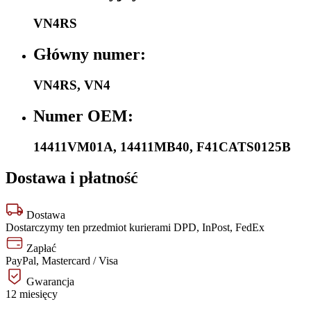
VN4RS
Główny numer:
VN4RS
,
VN4
Numer OEM:
14411VM01A
,
14411MB40
,
F41CATS0125B
Dostawa i płatność
Dostawa
Dostarczymy ten przedmiot kurierami DPD, InPost, FedEx
Zapłać
PayPal, Mastercard / Visa
Gwarancja
12 miesięcy