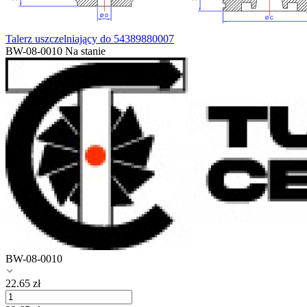
Talerz uszczelniający do 54389880007
BW-08-0010
Na stanie
BW-08-0010
22.65
zł