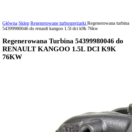
Główna
Sklep
Regenerowane turbosprężarki
Regenerowana turbina
54399980046 do renault kangoo 1.5l dci k9k 76kw
Regenerowana Turbina 54399980046 do
RENAULT KANGOO 1.5L DCI K9K
76KW