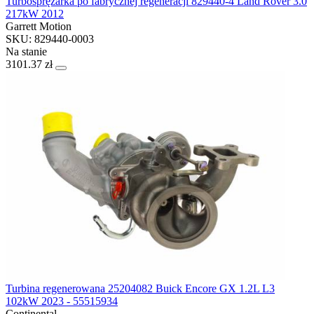
Turbosprężarka po fabrycznej regeneracji 829440-4 Land Rover 3.0
217kW 2012
Garrett Motion
SKU: 829440-0003
Na stanie
3101.37 zł
Turbina regenerowana 25204082 Buick Encore GX 1.2L L3
102kW 2023 - 55515934
Continental