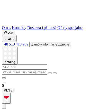
O nas
Kontakty
Dostawa i płatność
Oferty specjalne
Więcej
APP
+48 513 418 939
Zamów informacje zwrotne
Katalog
0
PLN
zł
PL