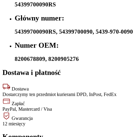
54399700090RS
Główny numer:
54399700090RS
,
54399700090
,
5439-970-0090
Numer OEM:
8200678809
,
8200905276
Dostawa i płatność
Dostawa
Dostarczymy ten przedmiot kurierami DPD, InPost, FedEx
Zapłać
PayPal, Mastercard / Visa
Gwarancja
12 miesięcy
Komponenty