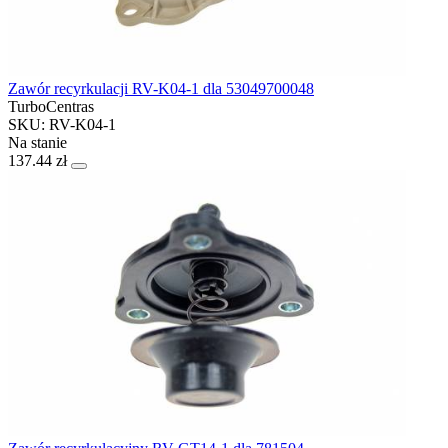
Zawór recyrkulacji RV-K04-1 dla 53049700048
TurboCentras
SKU: RV-K04-1
Na stanie
137.44 zł