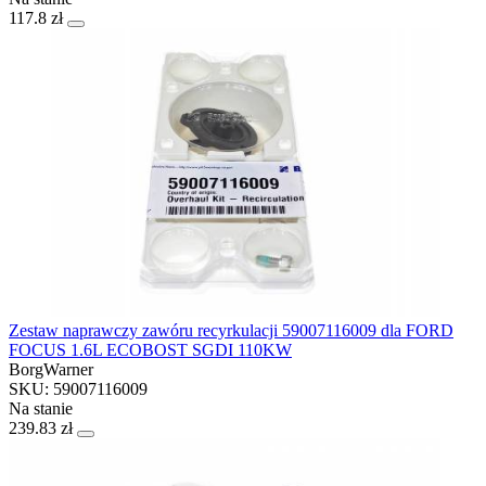
117.8 zł
Zestaw naprawczy zawóru recyrkulacji 59007116009 dla FORD
FOCUS 1.6L ECOBOST SGDI 110KW
BorgWarner
SKU: 59007116009
Na stanie
239.83 zł