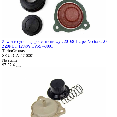
Zawór recyrkulacji podciśnieniowy 720168-1 Opel Vectra C 2.0
Z20NET 129kW GA-57-0001
TurboCentras
SKU: GA-57-0001
Na stanie
97.57 zł