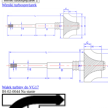
Wirniki turbosprężarek
1
Wirniki turbosprężarek
Wałek turbiny do VG17
IH-02-0044
Na stanie