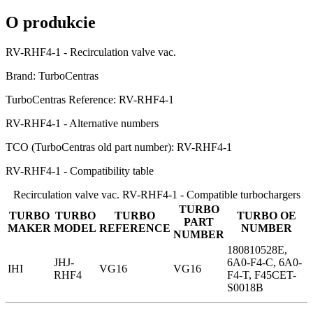
O produkcie
RV-RHF4-1 - Recirculation valve vac.
Brand: TurboCentras
TurboCentras Reference: RV-RHF4-1
RV-RHF4-1 - Alternative numbers
TCO (TurboCentras old part number): RV-RHF4-1
RV-RHF4-1 - Compatibility table
Recirculation valve vac. RV-RHF4-1 - Compatible turbochargers
TURBO
TURBO
TURBO
TURBO
TURBO OE
PART
MAKER
MODEL
REFERENCE
NUMBER
NUMBER
180810528E,
JHJ-
6A0-F4-C, 6A0-
IHI
VG16
VG16
RHF4
F4-T, F45CET-
S0018B