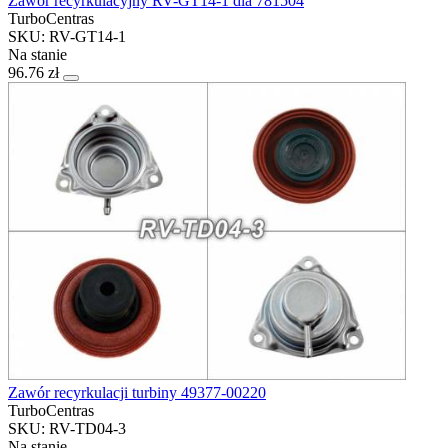
Zawór recyrkulacyjny RV-GT14-1 dla 781504
TurboCentras
SKU: RV-GT14-1
Na stanie
96.76 zł
Zawór recyrkulacji turbiny 49377-00220
TurboCentras
SKU: RV-TD04-3
Na stanie