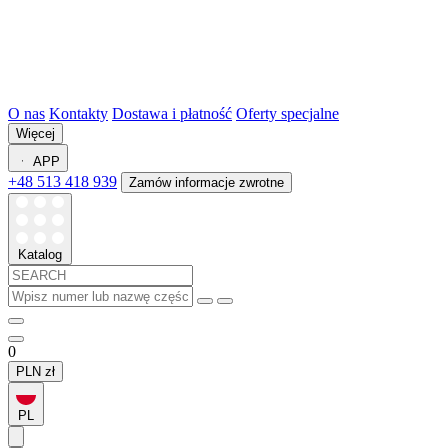
O nas
Kontakty
Dostawa i płatność
Oferty specjalne
Więcej
APP
+48 513 418 939
Zamów informacje zwrotne
Katalog
0
PLN
zł
PL