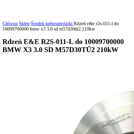
Główna
Sklep
Środek turbosprężarki
Rdzeń e&e r2s-011-l do
10009700000 bmw x3 3.0 sd m57d30tü2 210kw
Rdzeń E&E R2S-011-L do 10009700000
BMW X3 3.0 SD M57D30TÜ2 210kW