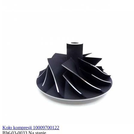
Koło kompresji 10009700122
BW-03-0033
Na stanie