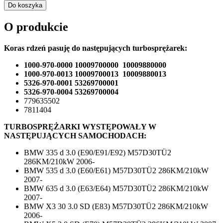
Do koszyka
O produkcie
Koras rdzeń pasuję do następujących turbosprężarek:
1000-970-0000 10009700000 10009880000
1000-970-0013 10009700013 10009880013
5326-970-0001 53269700001
5326-970-0004 53269700004
779635502
7811404
TURBOSPRĘŻARKI WYSTĘPOWAŁY W
NASTĘPUJĄCYCH SAMOCHODACH:
BMW 335 d 3.0 (E90/E91/E92) M57D30TÜ2
286KM/210kW 2006-
BMW 535 d 3.0 (E60/E61) M57D30TÜ2 286KM/210kW
2007-
BMW 635 d 3.0 (E63/E64) M57D30TÜ2 286KM/210kW
2007-
BMW X3 30 3.0 SD (E83) M57D30TÜ2 286KM/210kW
2006-