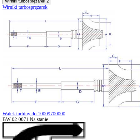
Wirniki turbosprężarek
2
Wirniki turbosprężarek
Wałek turbiny do 10009700000
BW-02-0071
Na stanie