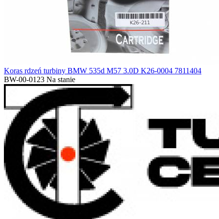
Koras rdzeń turbiny BMW 535d M57 3.0D K26-0004 7811404
BW-00-0123
Na stanie