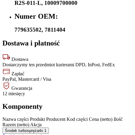
R2S-011-L
,
10009700000
Numer OEM:
779635502
,
7811404
Dostawa i płatność
Dostawa
Dostarczymy ten przedmiot kurierami DPD, InPost, FedEx
Zapłać
PayPal, Mastercard / Visa
Gwarancja
12 miesięcy
Komponenty
Nazwa części
Produkt
Producent
Kod części
Cena (netto)
Ilość
Razem (netto)
Akcja
Środek turbosprężarki
1