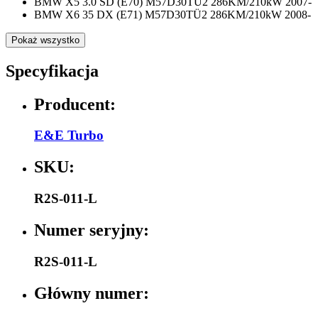
BMW X5 3.0 SD (E70) M57D30TÜ2 286KM/210kW 2007-
BMW X6 35 DX (E71) M57D30TÜ2 286KM/210kW 2008-
Pokaż wszystko
Specyfikacja
Producent:
E&E Turbo
SKU:
R2S-011-L
Numer seryjny:
R2S-011-L
Główny numer: