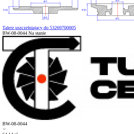
Talerz uszczelniający do 53269700005
BW-08-0044
Na stanie
BW-08-0044