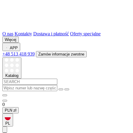
O nas
Kontakty
Dostawa i płatność
Oferty specjalne
Więcej
APP
+48 513 418 939
Zamów informacje zwrotne
Katalog
0
PLN
zł
PL