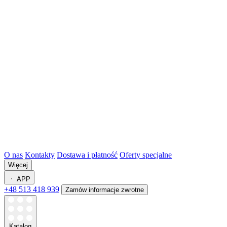
O nas
Kontakty
Dostawa i płatność
Oferty specjalne
Więcej
APP
+48 513 418 939
Zamów informacje zwrotne
Katalog