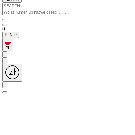
0
PLN
zł
PL