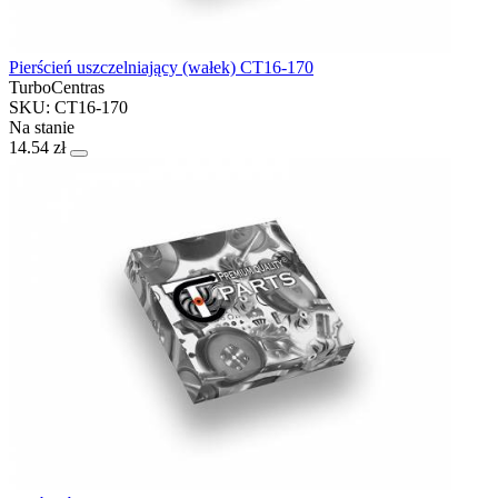
Pierścień uszczelniający (wałek) CT16-170
TurboCentras
SKU: CT16-170
Na stanie
14.54 zł