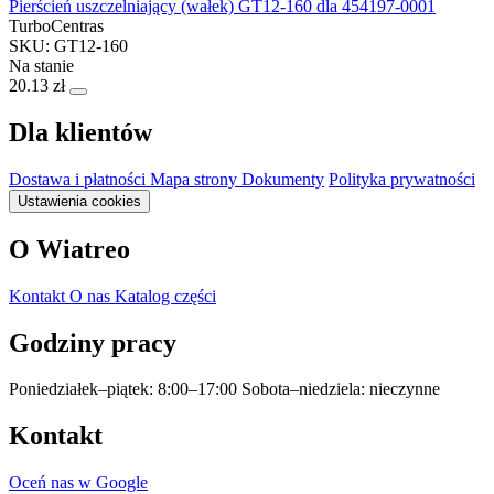
Pierścień uszczelniający (wałek) GT12-160 dla 454197-0001
TurboCentras
SKU: GT12-160
Na stanie
20.13 zł
Dla klientów
Dostawa i płatności
Mapa strony
Dokumenty
Polityka prywatności
Ustawienia cookies
O Wiatreo
Kontakt
O nas
Katalog części
Godziny pracy
Poniedziałek–piątek: 8:00–17:00
Sobota–niedziela: nieczynne
Kontakt
Oceń nas w Google