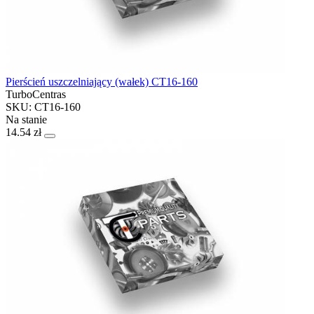
Pierścień uszczelniający (wałek) CT16-160
TurboCentras
SKU: CT16-160
Na stanie
14.54 zł