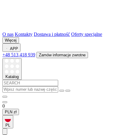
O nas
Kontakty
Dostawa i płatność
Oferty specjalne
Więcej
APP
+48 513 418 939
Zamów informacje zwrotne
Katalog
0
PLN
zł
PL