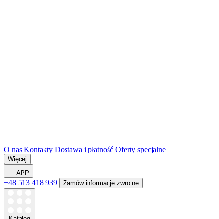
O nas
Kontakty
Dostawa i płatność
Oferty specjalne
Więcej
APP
+48 513 418 939
Zamów informacje zwrotne
Katalog