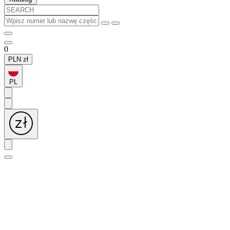
0
PLN
zł
PL