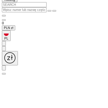
0
PLN
zł
PL