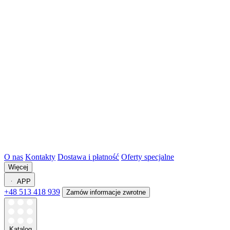
O nas
Kontakty
Dostawa i płatność
Oferty specjalne
Więcej
APP
+48 513 418 939
Zamów informacje zwrotne
Katalog