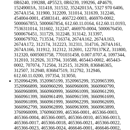
0R6240, 199288, 4P5523, 0R6239, 199296, 4P4679,
15249003A, 311418, 311532, 35242013A, 5327 970 6406,
2674A154, 311900, 312209, 311014, 311639, 312246,
454004-0001, 45883141, 466722-0003, 466970-0002,
5000667853, 5000667854, 612.60.11.0164, 612.60.11.0193,
7536311014, 311602, 312247, 466970-0004, 5000676450,
5000676451, 311729, 312248, 313142, 313397,
5000679702, 713534, 716374, 2674A162, 2674A163,
2674A172, 312174, 312223, 312311, 314716, 2674A161,
2674A166, 311912, 312312, 312691, 12270137KZ, 311800,
312320, 6005003758, 7701031458, 0.007.0707.4, 1097344,
312010, 312926, 313794, 316588, 465443-0002, 465443-
0002, 707074, 712504, 312515, 312939, 836846365,
312507, 312940, 836847519, 312792, 312946,
612.60.11.0200, 197354, 313050,
3520964299, 3520965199, 3520965299, 3520965399,
3520966899, 3660960299, 3660960699, 3660960799,
3660960899, 3660960999, 3660961099, 3660961299,
3660961399, 3660961499, 3660961599, 3660961699,
3660961899, 3660961999, 3660962299, 3660962699,
3660962799, 3660962899, 3660963099, 3660963899,
3760960099, 3760960399, 465366-0001, 465366-0003,
465366-0004, 465366-0005, 465366-0010, 465366-0013,
465366-0017, 465366-0018, 465366-0021, 465366-0022,
465366-0023, 465366-0024, 466646-0001, 466646-0002,