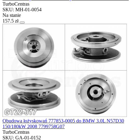
TurboCentras
SKU: MH-01-0054
Na stanie
157.5 zł
Obudowa łożyskowań 777853-0005 do BMW 3.0L N57D30
150/180kW 2008 7799758G07
TurboCentras
SKU: GA-01-0152