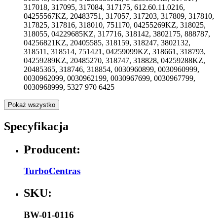
317018, 317095, 317084, 317175, 612.60.11.0216,
04255567KZ, 20483751, 317057, 317203, 317809, 317810,
317825, 317816, 318010, 751170, 04255269KZ, 318025,
318055, 04229685KZ, 317716, 318142, 3802175, 888787,
04256821KZ, 20405585, 318159, 318247, 3802132,
318511, 318514, 751421, 04259099KZ, 318661, 318793,
04259289KZ, 20485270, 318747, 318828, 04259288KZ,
20485365, 318746, 318854, 0030960899, 0030960999,
0030962099, 0030962199, 0030967699, 0030967799,
0030968999, 5327 970 6425
Pokaż wszystko
Specyfikacja
Producent:
TurboCentras
SKU:
BW-01-0116