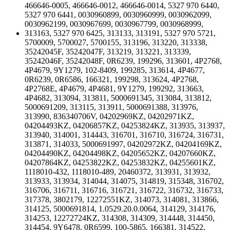
466646-0005, 466646-0012, 466646-0014, 5327 970 6440,
5327 970 6441, 0030960899, 0030960999, 0030962099,
0030962199, 0030967699, 0030967799, 0030968999,
313163, 5327 970 6425, 313133, 313191, 5327 970 5721,
5700009, 5700027, 5700155, 313196, 313220, 313338,
35242045F, 35242047F, 313219, 313221, 313339,
35242046F, 35242048F, 0R6239, 199296, 313601, 4P2768,
4P4679, 9Y1279, 102-8409, 199285, 313614, 4P4677,
0R6239, 0R6586, 166321, 199298, 313624, 4P2768,
4P2768E, 4P4679, 4P4681, 9Y1279, 199292, 313663,
4P4682, 313094, 313811, 5000691345, 313084, 313812,
5000691209, 313115, 313911, 5000691388, 313976,
313990, 836340706V, 04202969KZ, 04202971KZ,
04204493KZ, 04206857KZ, 04253824KZ, 313935, 313937,
313940, 314001, 314443, 316701, 316710, 316724, 316731,
313871, 314033, 5000691997, 04202972KZ, 04204169KZ,
04204490KZ, 04204498KZ, 04205652KZ, 04207660KZ,
04207864KZ, 04253822KZ, 04253832KZ, 04255601KZ,
1118010-432, 1118010-489, 20460372, 313931, 313932,
313933, 313934, 314044, 314075, 314819, 315348, 316702,
316706, 316711, 316716, 316721, 316722, 316732, 316733,
317378, 3802179, 12272551KZ, 314073, 314081, 313866,
314125, 5000691814, 1.0529.20.0.0064, 314129, 314176,
314253, 12272724KZ, 314308, 314309, 314448, 314450,
314454, 9Y6478, 0R6599, 100-5865, 166381, 314522,