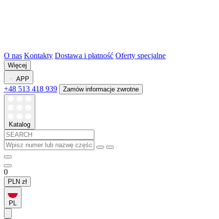
O nas
Kontakty
Dostawa i płatność
Oferty specjalne
Więcej
APP
+48 513 418 939
Zamów informacje zwrotne
Katalog
0
PLN
zł
PL