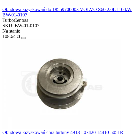
Obudowa łożyskowań do 18559700003 VOLVO S60 2.0L 110 kW
BW-01-0107
TurboCentras
SKU: BW-01-0107
Na stanie
108.64 zł
Obudowa łożyskowań chra turbiny 49131-07420 14410-5051R