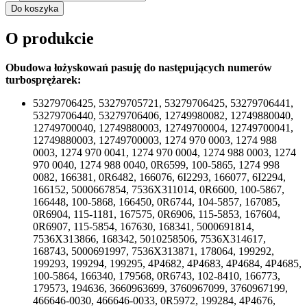
Do koszyka
O produkcie
Obudowa łożyskowań pasuję do następujących numerów
turbosprężarek:
53279706425, 53279705721, 53279706425, 53279706441,
53279706440, 53279706406, 12749980082, 12749880040,
12749700040, 12749880003, 12749700004, 12749700041,
12749880003, 12749700003, 1274 970 0003, 1274 988
0003, 1274 970 0041, 1274 970 0004, 1274 988 0003, 1274
970 0040, 1274 988 0040, 0R6599, 100-5865, 1274 998
0082, 166381, 0R6482, 166076, 6I2293, 166077, 6I2294,
166152, 5000667854, 7536X311014, 0R6600, 100-5867,
166448, 100-5868, 166450, 0R6744, 104-5857, 167085,
0R6904, 115-1181, 167575, 0R6906, 115-5853, 167604,
0R6907, 115-5854, 167630, 168341, 5000691814,
7536X313866, 168342, 5010258506, 7536X314617,
168743, 5000691997, 7536X313871, 178064, 199292,
199293, 199294, 199295, 4P4682, 4P4683, 4P4684, 4P4685,
100-5864, 166340, 179568, 0R6743, 102-8410, 166773,
179573, 194636, 3660963699, 3760967099, 3760967199,
466646-0030, 466646-0033, 0R5972, 199284, 4P4676,