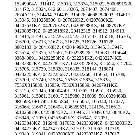
15249004A, 311417, 315018, 313874, 315022, 5000691986,
314472, 315024, 612.60.11.0205, 2674407, 2674408,
2674A110, 314494, 314495, 315026, 466828-0003, 314617,
315045, 5010258506, 04207629KZ, 04207630KZ,
04207631KZ, 04207632KZ, 04208588KZ, 04208797KZ,
04208857KZ, 04253818KZ, 20412315, 314912, 314913,
314914, 314915, 315226, 315423, 315437, 315518, 316705,
316709, 316713, 316718, 316725, 316726, 316728,
3802133, 04204168KZ, 04204499KZ, 313945, 313947,
315524, 315355, 315567, 5010258929C, 315631, 315644,
836840891, 04232253KZ, 04232254KZ, 04232274KZ,
04232302KZ, 04232851KZ, 04233528KZ, 315654, 315704,
315705, 315739, 315820, 316835, 318144, 318874,
04232255KZ, 04232256KZ, 04232260, 315653, 315708,
315709, 315740, 315834, 7536X315834, 315838,
7536X315838, 315839, 7536X315839, 04207911KZ,
315155, 315945, 16060450L, 315765, 315951, 315950,
315961, 315981, 316017, 315980, 316039, 5010339463B,
0R6598, 0R6745, 100-5864, 105-5057, 166340, 167027,
316064, 316477, 316494, 836859531, 314196, 316613,
5010258246, 04253845KZ, 316945, 317049, 04253846KZ,
316946, 317050, 04253847KZ, 316947, 317051,
04253848KZ, 316948, 317052, 04233029KZ, 04233203KZ,
04234275KZ, 04234779KZ, 317019, 317062, 317319,
319340, 319341, 04233030KZ, 04233031KZ, 317017,