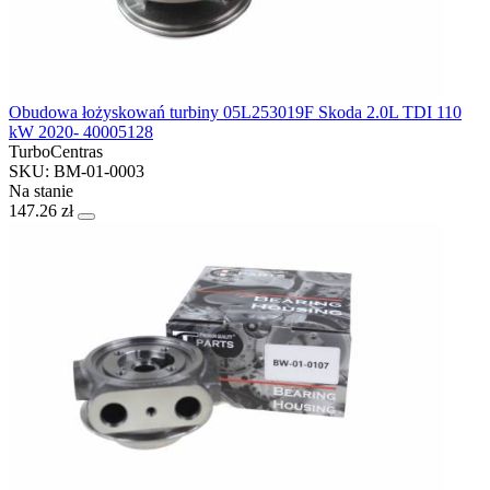
Obudowa łożyskowań turbiny 05L253019F Skoda 2.0L TDI 110
kW 2020- 40005128
TurboCentras
SKU: BM-01-0003
Na stanie
147.26 zł