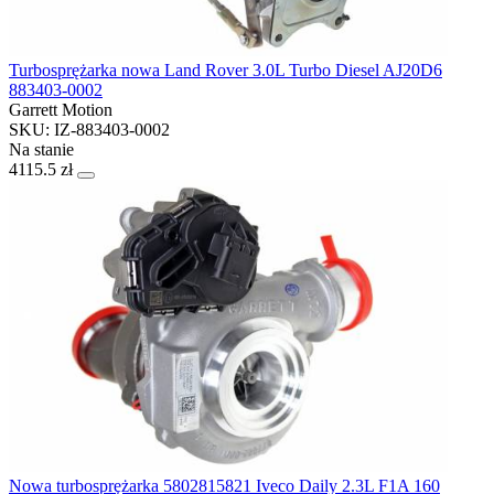
Turbosprężarka nowa Land Rover 3.0L Turbo Diesel AJ20D6
883403-0002
Garrett Motion
SKU: IZ-883403-0002
Na stanie
4115.5 zł
Nowa turbosprężarka 5802815821 Iveco Daily 2.3L F1A 160