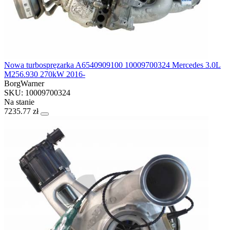
Nowa turbospręzarka A6540909100 10009700324 Mercedes 3.0L
M256.930 270kW 2016-
BorgWarner
SKU: 10009700324
Na stanie
7235.77 zł