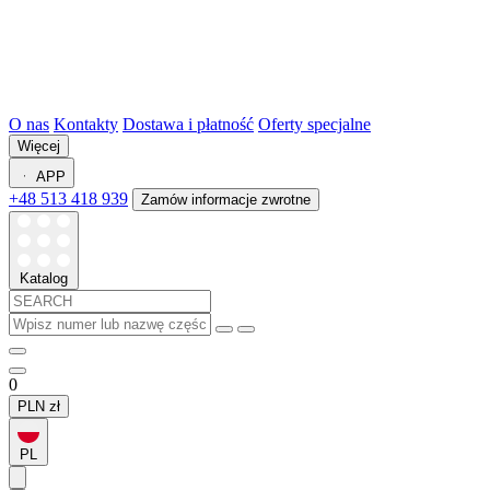
O nas
Kontakty
Dostawa i płatność
Oferty specjalne
Więcej
APP
+48 513 418 939
Zamów informacje zwrotne
Katalog
0
PLN
zł
PL