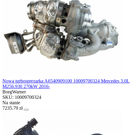
Nowa turbospręzarka A6540909100 10009700324 Mercedes 3.0L
M256.930 270kW 2016-
BorgWarner
SKU: 10009700324
Na stanie
7235.79 zł