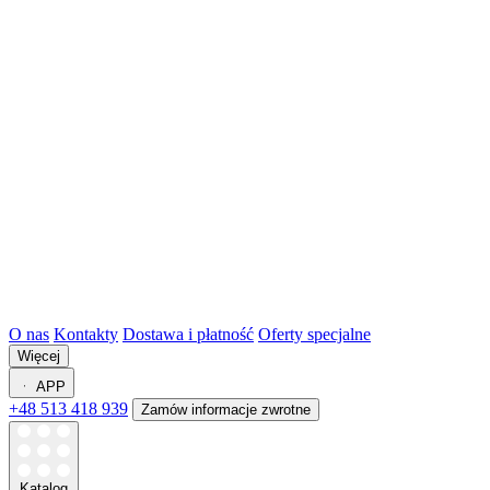
O nas
Kontakty
Dostawa i płatność
Oferty specjalne
Więcej
APP
+48 513 418 939
Zamów informacje zwrotne
Katalog