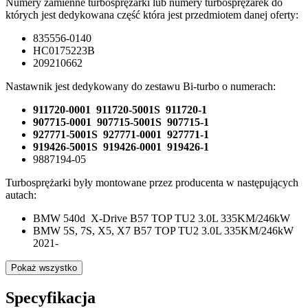
Numery zamienne turbosprężarki lub numery turbosprężarek do
których jest dedykowana część która jest przedmiotem danej oferty:
835556-0140
HC0175223B
209210662
Nastawnik jest dedykowany do zestawu Bi-turbo o numerach:
911720-0001 911720-5001S 911720-1
907715-0001 907715-5001S 907715-1
927771-5001S 927771-0001 927771-1
­919426-5001S 919426-0001 919426-1
9887194-05
Turbosprężarki były montowane przez producenta w następujących
autach:
BMW 540d X-Drive B57 TOP TU2 3.0L 335KM/246kW
BMW 5S, 7S, X5, X7 B57 TOP TU2 3.0L 335KM/246kW
2021-
Pokaż wszystko
Specyfikacja