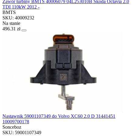
Zawór turbiny BMTS 40006079 04L253010B Skoda Octavia 2.0
TDI 110kW 2012 -
BMTS
SKU: 40009232
Na stanie
496.31 zł
Nastawnik 59001107349 do Volvo XC60 2.0 D 31441451
10009700178
Sonceboz
SKU: 59001107349