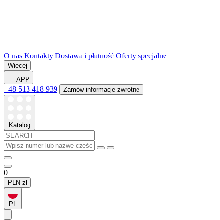
O nas
Kontakty
Dostawa i płatność
Oferty specjalne
Więcej
APP
+48 513 418 939
Zamów informacje zwrotne
Katalog
0
PLN
zł
PL