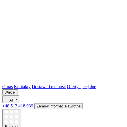
O nas
Kontakty
Dostawa i płatność
Oferty specjalne
Więcej
APP
+48 513 418 939
Zamów informacje zwrotne
Katalog