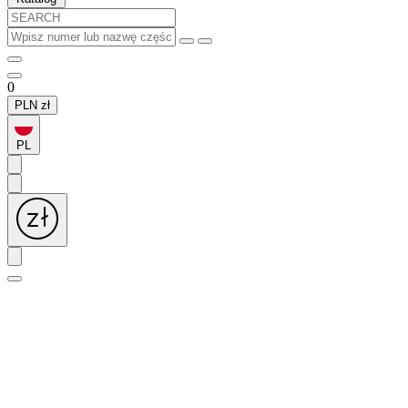
0
PLN
zł
PL