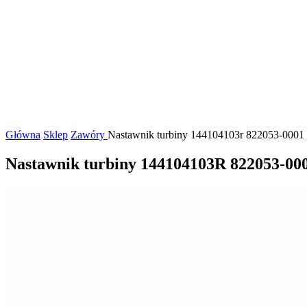
Główna
Sklep
Zawóry
Nastawnik turbiny 144104103r 822053-0001 r
Nastawnik turbiny 144104103R 822053-0