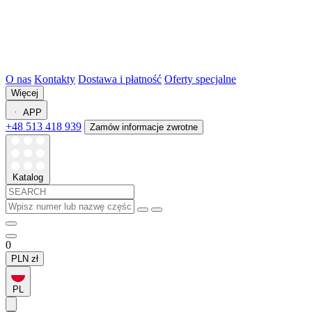
O nas
Kontakty
Dostawa i płatność
Oferty specjalne
Więcej
APP
+48 513 418 939
Zamów informacje zwrotne
Katalog
0
PLN
zł
PL