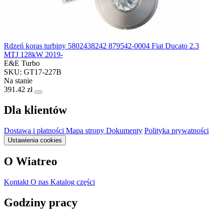
Rdzeń koras turbiny 5802438242 879542-0004 Fiat Ducato 2.3
MTJ 128kW 2019-
E&E Turbo
SKU: GT17-227B
Na stanie
391.42 zł
Dla klientów
Dostawa i płatności
Mapa strony
Dokumenty
Polityka prywatności
Ustawienia cookies
O Wiatreo
Kontakt
O nas
Katalog części
Godziny pracy