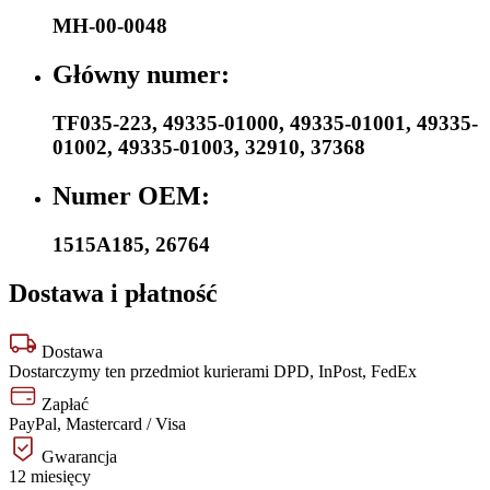
MH-00-0048
Główny numer:
TF035-223
,
49335-01000
,
49335-01001
,
49335-
01002
,
49335-01003
,
32910
,
37368
Numer OEM:
1515A185
,
26764
Dostawa i płatność
Dostawa
Dostarczymy ten przedmiot kurierami DPD, InPost, FedEx
Zapłać
PayPal, Mastercard / Visa
Gwarancja
12 miesięcy