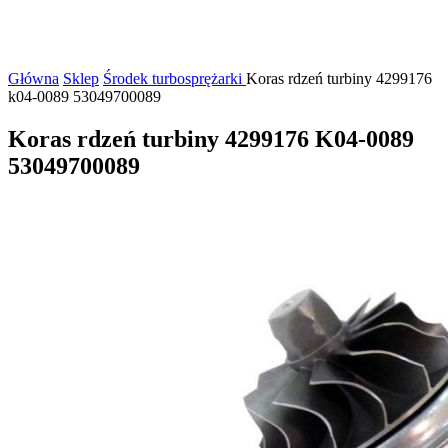
Główna
Sklep
Środek turbosprężarki
Koras rdzeń turbiny 4299176
k04-0089 53049700089
Koras rdzeń turbiny 4299176 K04-0089
53049700089