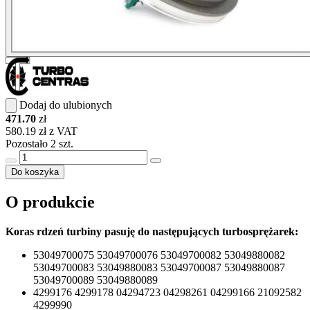
Dodaj do ulubionych
471.70
zł
580.19 zł z VAT
Pozostało 2 szt.
Do koszyka
O produkcie
Koras rdzeń turbiny pasuję do następujących turbosprężarek:
53049700075 53049700076 53049700082 53049880082
53049700083 53049880083 53049700087 53049880087
53049700089 53049880089
4299176 4299178 04294723 04298261 04299166 21092582
4299990