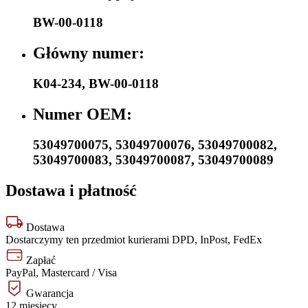
BW-00-0118
Główny numer:
K04-234
,
BW-00-0118
Numer OEM:
53049700075
,
53049700076
,
53049700082
,
53049700083
,
53049700087
,
53049700089
Dostawa i płatność
Dostawa
Dostarczymy ten przedmiot kurierami DPD, InPost, FedEx
Zapłać
PayPal, Mastercard / Visa
Gwarancja
12 miesięcy