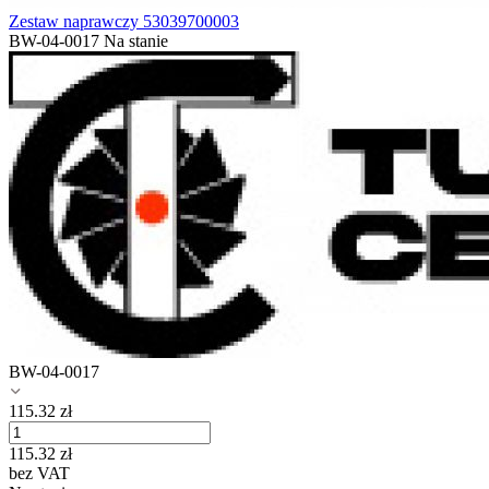
Zestaw naprawczy 53039700003
BW-04-0017
Na stanie
BW-04-0017
115.32
zł
115.32
zł
bez VAT