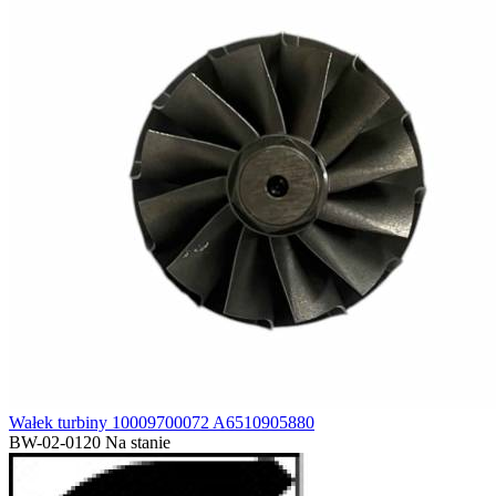
Wałek turbiny 10009700072 A6510905880
BW-02-0120
Na stanie