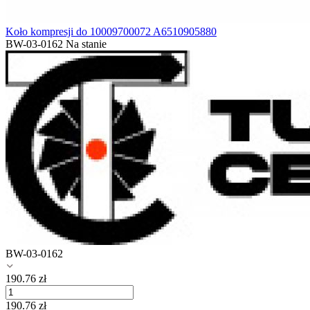
Koło kompresji do 10009700072 A6510905880
BW-03-0162
Na stanie
BW-03-0162
190.76
zł
190.76
zł