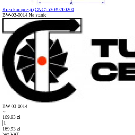
Koło kompresji (CNC) 53039700200
BW-03-0014
Na stanie
BW-03-0014
169.93
zł
169.93
zł
bez VAT