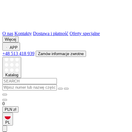
O nas
Kontakty
Dostawa i płatność
Oferty specjalne
Więcej
APP
+48 513 418 939
Zamów informacje zwrotne
Katalog
0
PLN
zł
PL