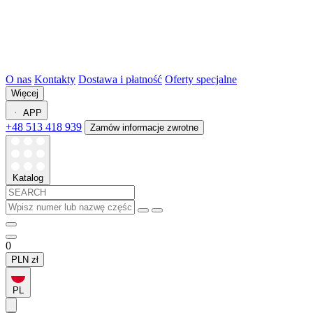
O nas
Kontakty
Dostawa i płatność
Oferty specjalne
Więcej
APP
+48 513 418 939
Zamów informacje zwrotne
Katalog
0
PLN
zł
PL