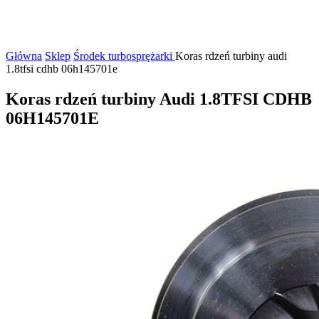
Główna
Sklep
Środek turbosprężarki
Koras rdzeń turbiny audi
1.8tfsi cdhb 06h145701e
Koras rdzeń turbiny Audi 1.8TFSI CDHB
06H145701E