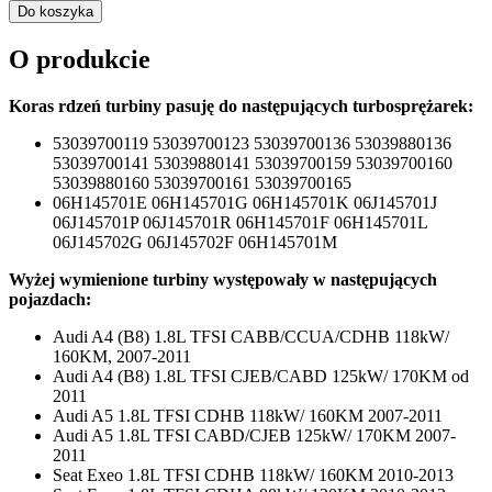
Do koszyka
O produkcie
Koras rdzeń turbiny pasuję do następujących turbosprężarek:
53039700119 53039700123 53039700136 53039880136
53039700141 53039880141 53039700159 53039700160
53039880160 53039700161 53039700165
06H145701E 06H145701G 06H145701K 06J145701J
06J145701P 06J145701R 06H145701F 06H145701L
06J145702G 06J145702F 06H145701M
Wyżej wymienione turbiny występowały w następujących
pojazdach:
Audi A4 (B8) 1.8L TFSI CABB/CCUA/CDHB 118kW/
160KM, 2007-2011
Audi A4 (B8) 1.8L TFSI CJEB/CABD 125kW/ 170KM od
2011
Audi A5 1.8L TFSI CDHB 118kW/ 160KM 2007-2011
Audi A5 1.8L TFSI CABD/CJEB 125kW/ 170KM 2007-
2011
Seat Exeo 1.8L TFSI CDHB 118kW/ 160KM 2010-2013