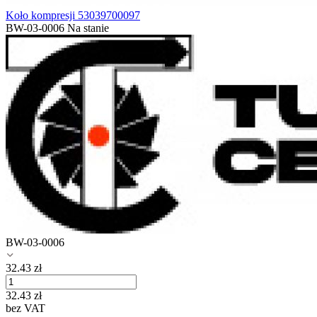
Koło kompresji 53039700097
BW-03-0006
Na stanie
BW-03-0006
32.43
zł
32.43
zł
bez VAT