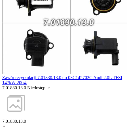
Zawór recyrkulacji 7.01830.13.0 do 03C145702C Audi 2.0L TFSI
147kW 2004-
7.01830.13.0
Niedostępne
7.01830.13.0