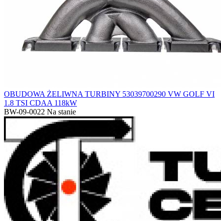
OBUDOWA ŻELIWNA TURBINY 53039700290 VW GOLF VI
1.8 TSI CDAA 118kW
BW-09-0022
Na stanie