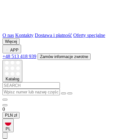
O nas
Kontakty
Dostawa i płatność
Oferty specjalne
Więcej
APP
+48 513 418 939
Zamów informacje zwrotne
Katalog
0
PLN
zł
PL