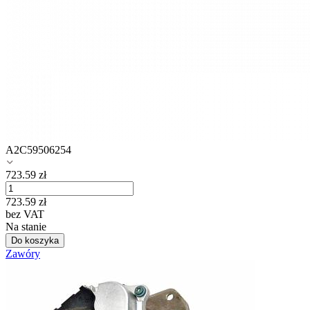
A2C59506254
723.59
zł
723.59
zł
bez VAT
Na stanie
Do koszyka
Zawóry