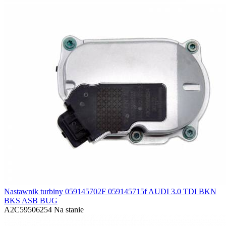
Nastawnik turbiny 059145702F 059145715f AUDI 3.0 TDI BKN
BKS ASB BUG
A2C59506254
Na stanie