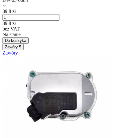
BW-03-0084
39.8
zł
39.8
zł
bez VAT
Na stanie
Do koszyka
Zawóry
5
Zawóry