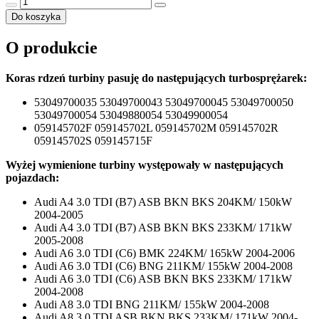
Do koszyka
O produkcie
Koras rdzeń turbiny pasuję do następujących turbosprężarek:
53049700035 53049700043 53049700045 53049700050
53049700054 53049880054 53049900054
059145702F 059145702L 059145702M 059145702R
059145702S 059145715F
Wyżej wymienione turbiny występowały w następujących
pojazdach:
Audi A4 3.0 TDI (B7) ASB BKN BKS 204KM/ 150kW
2004-2005
Audi A4 3.0 TDI (B7) ASB BKN BKS 233KM/ 171kW
2005-2008
Audi A6 3.0 TDI (C6) BMK 224KM/ 165kW 2004-2006
Audi A6 3.0 TDI (C6) BNG 211KM/ 155kW 2004-2008
Audi A6 3.0 TDI (C6) ASB BKN BKS 233KM/ 171kW
2004-2008
Audi A8 3.0 TDI BNG 211KM/ 155kW 2004-2008
Audi A8 3.0 TDI ASB BKN BKS 233KM/ 171kW 2004-