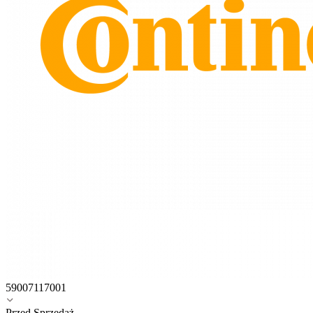
59007117001
Przed Sprzedaż