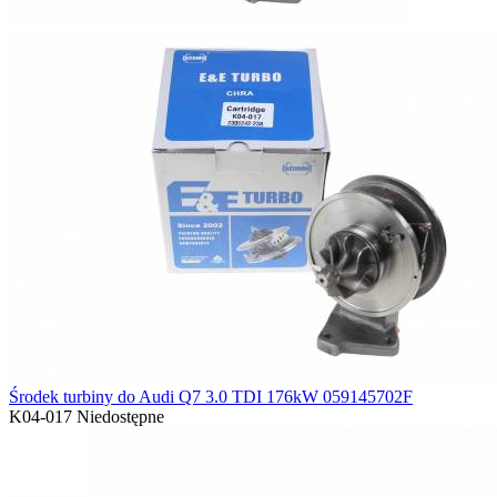
Środek turbiny do Audi Q7 3.0 TDI 176kW 059145702F
K04-017
Niedostępne