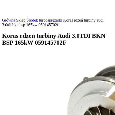
Główna
Sklep
Środek turbosprężarki
Koras rdzeń turbiny audi
3.0tdi bkn bsp 165kw 059145702f
Koras rdzeń turbiny Audi 3.0TDI BKN
BSP 165kW 059145702F