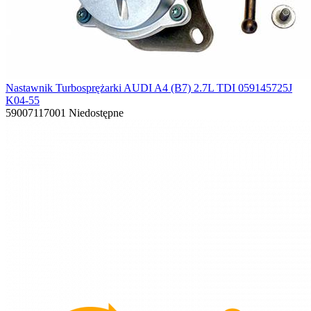
Nastawnik Turbosprężarki AUDI A4 (B7) 2.7L TDI 059145725J
K04-55
59007117001
Niedostępne