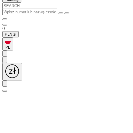
0
PLN
zł
PL