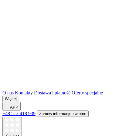
O nas
Kontakty
Dostawa i płatność
Oferty specjalne
Więcej
APP
+48 513 418 939
Zamów informacje zwrotne
Katalog