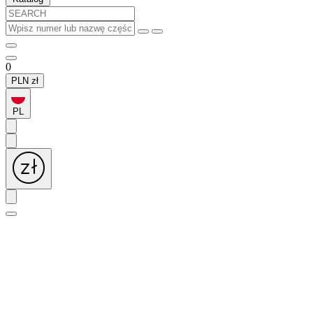
0
PLN
zł
PL