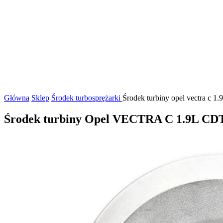
Główna
Sklep
Środek turbosprężarki
Środek turbiny opel vectra c 1
Środek turbiny Opel VECTRA C 1.9L CD