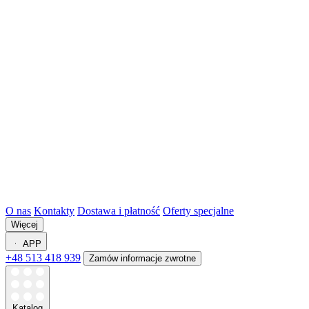
O nas
Kontakty
Dostawa i płatność
Oferty specjalne
Więcej
APP
+48 513 418 939
Zamów informacje zwrotne
Katalog