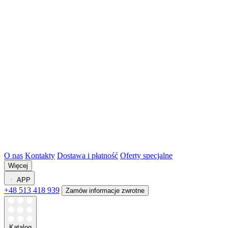
O nas
Kontakty
Dostawa i płatność
Oferty specjalne
Więcej
APP
+48 513 418 939
Zamów informacje zwrotne
Katalog