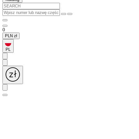
0
PLN
zł
PL