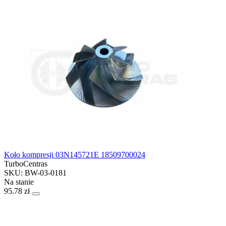
Koło kompresji 03N145721E 18509700024
TurboCentras
SKU: BW-03-0181
Na stanie
95.78 zł