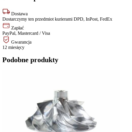
Dostawa
Dostarczymy ten przedmiot kurierami DPD, InPost, FedEx
Zapłać
PayPal, Mastercard / Visa
Gwarancja
12 miesięcy
Podobne produkty