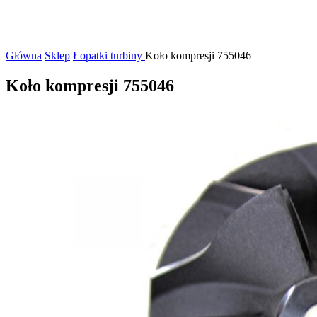
Główna
Sklep
Łopatki turbiny
Koło kompresji 755046
Koło kompresji 755046