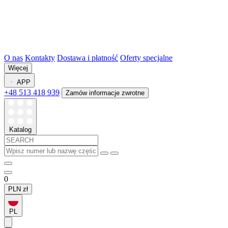
O nas
Kontakty
Dostawa i płatność
Oferty specjalne
Więcej
APP
+48 513 418 939
Zamów informacje zwrotne
Katalog
0
PLN
zł
PL