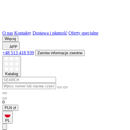
O nas
Kontakty
Dostawa i płatność
Oferty specjalne
Więcej
APP
+48 513 418 939
Zamów informacje zwrotne
Katalog
0
PLN
zł
PL